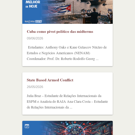
Cuba como pivot político das midterms
09/06/2026
Estudantes: Anthony Oaks e Kaue Gelascov Núcleo de
Estudos e Negócios Americanos (NENAM)
Coordenador: Prof. Dr. Roberto Rodolfo Georg ...
State Based Armed Conflict
26/05/2026
Julia Braz – Estudante de Relações Internacionais da
ESPM e Analista do RAIA Ana Clara Costa – Estudante
de Relações Internacionais da ...