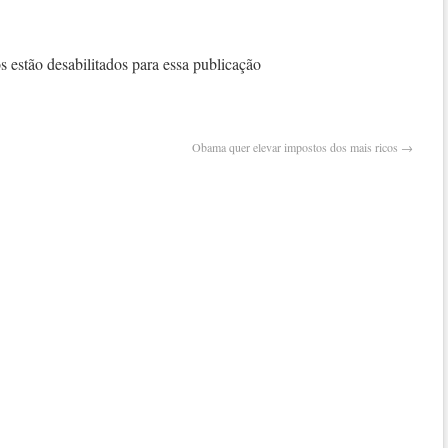
fim
do
anti
 estão desabilitados para essa publicação
Obama quer elevar impostos dos mais ricos
→