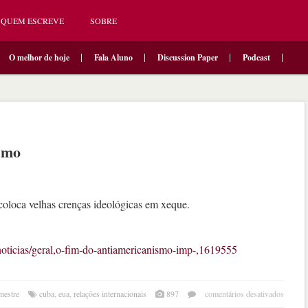
QUEM ESCREVE
SOBRE
O melhor de hoje
Fala Aluno
Discussion Paper
Podcast
smo
loca velhas crenças ideológicas em xeque.
/noticias/geral,o-fim-do-antiamericanismo-imp-,1619555
em
mestre
cuba
,
eua
,
relações internacionais
897
comentários desativados
o