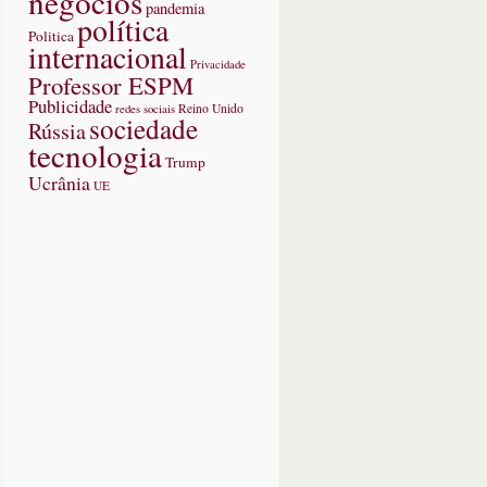
negócios
pandemia
política
Politica
internacional
americanismo
Privacidade
Professor ESPM
Publicidade
redes sociais
Reino Unido
sociedade
Rússia
tecnologia
Trump
Ucrânia
UE