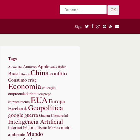
OK
Siga:
Tags
Apple
Amazon
Alemanha
artes
Biden
China
conflito
Brasil
Brexit
Consumo
crise
Economia
educação
empreendedorismo
emprego
EUA
Europa
entretenimento
Geopolítica
Facebook
google
guerra
Guerra Comercial
Inteligência Artificial
internet
meio
jornalismo
Marcas
Irã
Mundo
ambiente