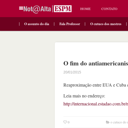
HOME
CONTATO
O assunto do dia
Fala Professor
O cutuco dos mestres
O fim do antiamericani
20/01/2015
Reaproximação entre EUA e Cuba co
Leia mais no endereço:
http://internacional.estadao.com.br
0
o cutuco do 