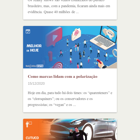
brasileiro, mas, com a pandemia, ficaram ainda mais em
evidência. Quase 40 milhões de ...
Como marcas lidam com a polarização
15/12/2020
Hoje em dia, para tudo há dois times: os “quarenteners” e
os “cloroquiners”; ou os conservadores e os
progressistas; os “vegan” e os ...