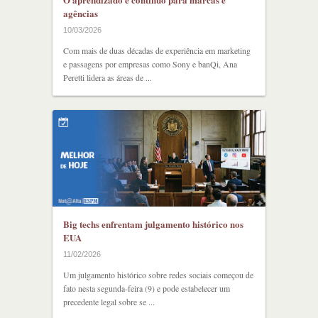
agências
10/03/2026
Com mais de duas décadas de experiência em marketing
e passagens por empresas como Sony e banQi, Ana
Peretti lidera as áreas de ...
Big techs enfrentam julgamento histórico nos
EUA
11/02/2026
Um julgamento histórico sobre redes sociais começou de
fato nesta segunda-feira (9) e pode estabelecer um
precedente legal sobre se ...