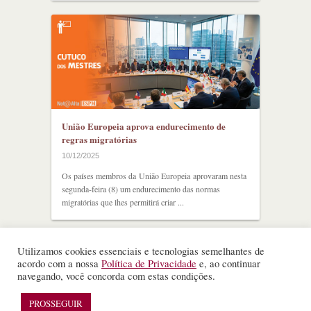
União Europeia aprova endurecimento de
regras migratórias
10/12/2025
Os países membros da União Europeia aprovaram nesta
segunda-feira (8) um endurecimento das normas
migratórias que lhes permitirá criar ...
Utilizamos cookies essenciais e tecnologias semelhantes de
acordo com a nossa
Política de Privacidade
e, ao continuar
navegando, você concorda com estas condições.
©
Nota Alta ESPM
. Todos os direitos reservados.
PROSSEGUIR
WordPress Theme
designed by
Theme Junkie