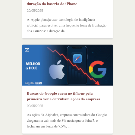
duração da bateria do iPhone
20/05/2025
A Apple planeja usar tecnologia de inteligência
artificial para resolver uma frequente fonte de frustração
dos usuários: a duração da ...
Buscas do Google caem no iPhone pela
primeira vez e derrubam ações da empresa
09/05/2025
As ações da Alphabet, empresa controladora do Google,
chegaram a cair mais de 8% nesta quarta-feira,7, e
fecharam em baixa de 7,5%, ...