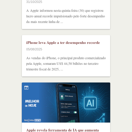
31/10/2025
A Apple informou nesta quinta-feira (30) que registrou
lucro anual recorde impulsionado pelo forte desempenho
da mais recente linha de ...
iPhone leva Apple a ter desempenho recorde
05/08/2025
As vendas do iPhone, o principal produto comercializado
pela Apple, somaram US$ 44,58 bilhões no terceiro
trimestre fiscal de 2025, ...
Apple revela ferramenta de IA que aumenta