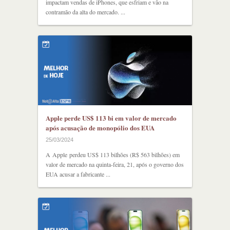
impactam vendas de iPhones, que esfriam e vão na
contramão da alta do mercado. ...
Apple perde US$ 113 bi em valor de mercado
após acusação de monopólio dos EUA
25/03/2024
A Apple perdeu US$ 113 bilhões (R$ 563 bilhões) em
valor de mercado na quinta-feira, 21, após o governo dos
EUA acusar a fabricante ...