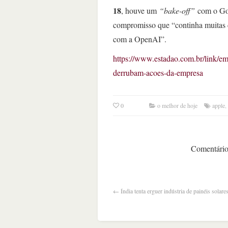
18
, houve um
“bake-off”
com o Goo
compromisso que “continha muitas 
com a OpenAI”.
https://www.estadao.com.br/link/e
derrubam-acoes-da-empresa
0
o melhor de hoje
apple
,
Comentários
←
Índia tenta erguer indústria de painéis solar