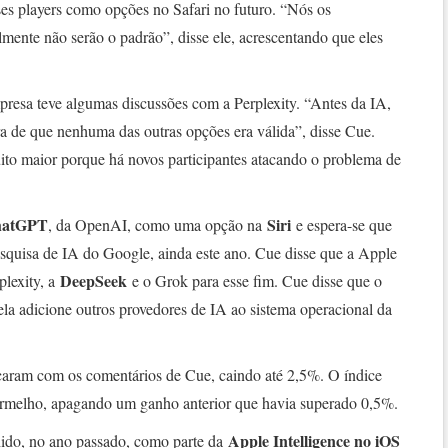
ses players como opções no Safari no futuro. “Nós os
elmente não serão o padrão”, disse ele, acrescentando que eles
presa teve algumas discussões com a Perplexity. “Antes da IA,
ra de que nenhuma das outras opções era válida”, disse Cue.
to maior porque há novos participantes atacando o problema de
hatGPT
Siri
, da OpenAI, como uma opção na
e espera-se que
esquisa de IA do Google, ainda este ano. Cue disse que a Apple
DeepSeek
plexity, a
e o Grok para esse fim. Cue disse que o
a adicione outros provedores de IA ao sistema operacional da
ram com os comentários de Cue, caindo até 2,5%. O índice
rmelho, apagando um ganho anterior que havia superado 0,5%.
Apple Intelligence no iOS
hido, no ano passado, como parte da