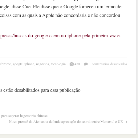
gle, disse Cue. Ele disse que o Google forneceu um termo de
coisas com as quais a Apple não concordaria e não concordou
mpresas/buscas-do-google-caem-no-iphone-pela-primeira-vez-e-
em
chrome
,
google
,
iphone
,
negócios
,
tecnologia
438
comentários desativados
busc
do
goog
caem
 estão desabilitados para essa publicação
no
ipho
pela
prime
es para superar hegemonia chinesa
vez
Novo premiê da Alemanha defende aprovação do acordo entre Mercosul e UE
→
e
derr
açõe