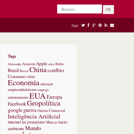
OK
Siga:
Tags
Apple
Amazon
Alemanha
artes
Biden
China
conflito
Brasil
Brexit
Consumo
crise
Economia
educação
empreendedorismo
emprego
EUA
Europa
entretenimento
Geopolítica
Facebook
google
guerra
Guerra Comercial
Inteligência Artificial
internet
meio
jornalismo
Marcas
Irã
Mundo
ambiente