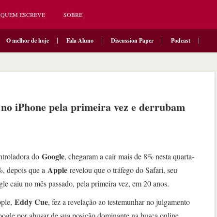
QUEM ESCREVE
SOBRE
O melhor de hoje
Fala Aluno
Discussion Paper
Podcast
no iPhone pela primeira vez e derrubam
Google
ntroladora do
, chegaram a cair mais de 8% nesta quarta-
Apple
5%, depois que a
revelou que o tráfego do Safari, seu
le caiu no mês passado, pela primeira vez, em 20 anos.
Eddy Cue
pple,
, fez a revelação ao testemunhar no julgamento
oogle por abusar de sua posição dominante na busca online.