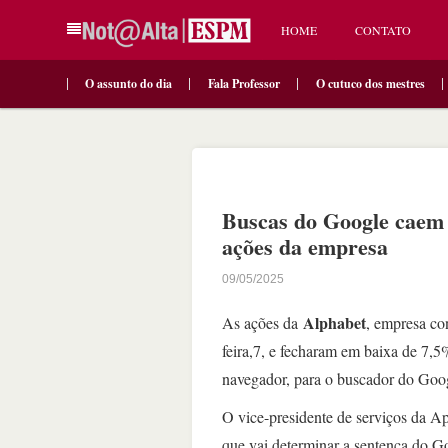
HOME
CONTATO
O assunto do dia
Fala Professor
O cutuco dos mestres
Buscas do Google caem 
ações da empresa
09/05/2025
Alphabet
As ações da
, empresa co
feira,7, e fecharam em baixa de 7,
navegador, para o buscador do Goog
O vice-presidente de serviços da A
que vai determinar a sentença do G