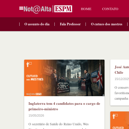
HOME
CONTATO
O assunto do dia
Fala Professor
O cutuco dos mestres
José Ant
Chile
15/12/202
O conserv
favoritism
campanha p
Inglaterra tem 4 candidatos para o cargo de
primeiro-ministro
15/05/2026
O secretário de Saúde do Reino Unido, Wes