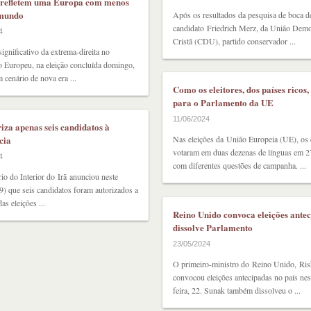
 refletem uma Europa com menos
 mundo
Após os resultados da pesquisa de boca d
candidato Friedrich Merz, da União Demo
4
Cristã (CDU), partido conservador ...
ignificativo da extrema-direita no
 Europeu, na eleição concluída domingo,
 cenário de nova era ...
Como os eleitores, dos países ricos
para o Parlamento da UE
11/06/2024
riza apenas seis candidatos à
cia
Nas eleições da União Europeia (UE), os e
votaram em duas dezenas de línguas em 27
4
com diferentes questões de campanha. ...
io do Interior do Irã anunciou neste
) que seis candidatos foram autorizados a
das eleições ...
Reino Unido convoca eleições antec
dissolve Parlamento
23/05/2024
O primeiro-ministro do Reino Unido, Ris
convocou eleições antecipadas no país nes
feira, 22. Sunak também dissolveu o ...