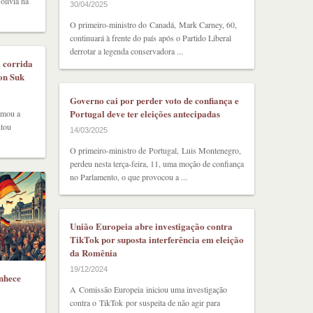
olívia na
30/04/2025
O primeiro-ministro do Canadá, Mark Carney, 60,
continuará à frente do país após o Partido Liberal
derrotar a legenda conservadora ...
a corrida
oon Suk
Governo cai por perder voto de confiança e
Portugal deve ter eleições antecipadas
rmou a
ntou
14/03/2025
O primeiro-ministro de Portugal, Luis Montenegro,
perdeu nesta terça-feira, 11, uma moção de confiança
no Parlamento, o que provocou a ...
União Europeia abre investigação contra
TikTok por suposta interferência em eleição
da Romênia
19/12/2024
onhece
A Comissão Europeia iniciou uma investigação
contra o TikTok por suspeita de não agir para