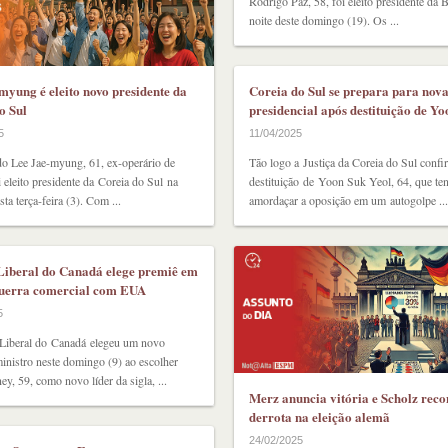
Rodrigo Paz, 58, foi eleito presidente da B
noite deste domingo (19). Os ...
myung é eleito novo presidente da
Coreia do Sul se prepara para nov
o Sul
presidencial após destituição de Y
5
11/04/2025
o Lee Jae-myung, 61, ex-operário de
Tão logo a Justiça da Coreia do Sul confi
oi eleito presidente da Coreia do Sul na
destituição de Yoon Suk Yeol, 64, que te
ta terça-feira (3). Com ...
amordaçar a oposição em um autogolpe ...
Liberal do Canadá elege premiê em
guerra comercial com EUA
5
 Liberal do Canadá elegeu um novo
inistro neste domingo (9) ao escolher
y, 59, como novo líder da sigla, ...
Merz anuncia vitória e Scholz rec
derrota na eleição alemã
24/02/2025