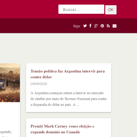
OK
Siga:
Tensão política faz Argentina intervir para
conter dólar
04/09/2025
A Argentina começou ontem a intervir no mercado
de câmbio por meio do Tesouro Nacional para conter
a disparada do dólar no país. A ...
Premiê Mark Carney vence eleição e
expande domínio no Canadá
segundo,