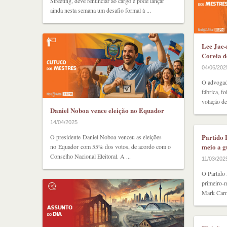
Streeting, deve renunciar ao cargo e pode lançar
ainda nesta semana um desafio formal à ...
Lee Jae-
Coreia d
04/06/202
O advogad
fábrica, f
votação des
Daniel Noboa vence eleição no Equador
14/04/2025
Partido 
O presidente Daniel Noboa venceu as eleições
meio a 
no Equador com 55% dos votos, de acordo com o
Conselho Nacional Eleitoral. A ...
11/03/202
O Partido
primeiro-m
Mark Carne