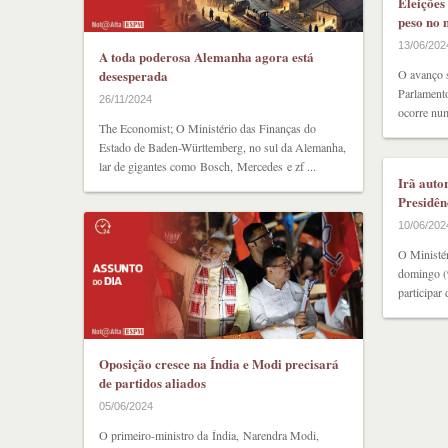
Eleições
peso no
13/06/202
A toda poderosa Alemanha agora está
desesperada
O avanço s
Parlamento
26/11/2024
ocorre num
The Economist; O Ministério das Finanças do
Estado de Baden-Württemberg, no sul da Alemanha,
lar de gigantes como Bosch, Mercedes e zf ...
Irã auto
Presidên
10/06/202
O Ministér
domingo (9
participar 
Oposição cresce na Índia e Modi precisará
de partidos aliados
05/06/2024
O primeiro-ministro da Índia, Narendra Modi,