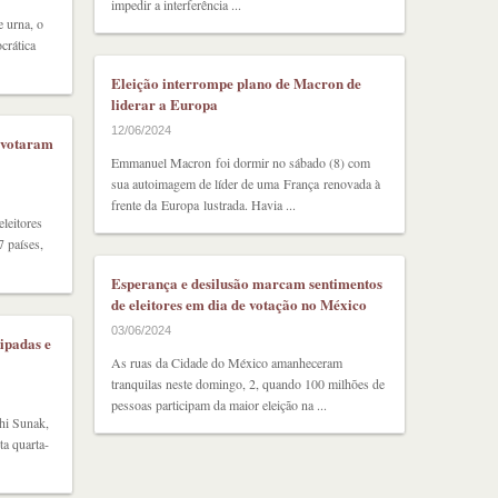
impedir a interferência ...
e urna, o
crática
Eleição interrompe plano de Macron de
liderar a Europa
12/06/2024
, votaram
Emmanuel Macron foi dormir no sábado (8) com
sua autoimagem de líder de uma França renovada à
frente da Europa lustrada. Havia ...
leitores
 países,
Esperança e desilusão marcam sentimentos
de eleitores em dia de votação no México
03/06/2024
ipadas e
As ruas da Cidade do México amanheceram
tranquilas neste domingo, 2, quando 100 milhões de
pessoas participam da maior eleição na ...
hi Sunak,
ta quarta-