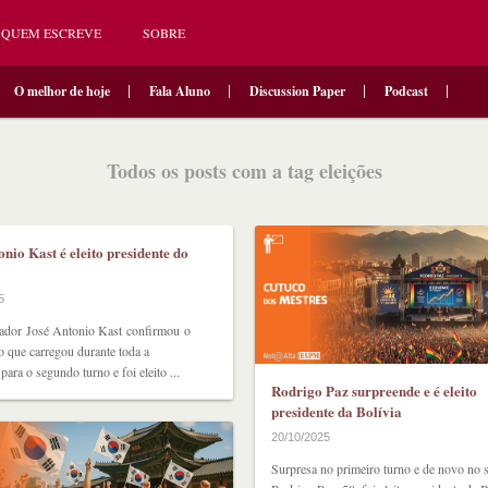
QUEM ESCREVE
SOBRE
O melhor de hoje
Fala Aluno
Discussion Paper
Podcast
Todos os posts com a tag eleições
onio Kast é eleito presidente do
5
ador José Antonio Kast confirmou o
o que carregou durante toda a
ara o segundo turno e foi eleito ...
Rodrigo Paz surpreende e é eleito
presidente da Bolívia
20/10/2025
Surpresa no primeiro turno e de novo no 