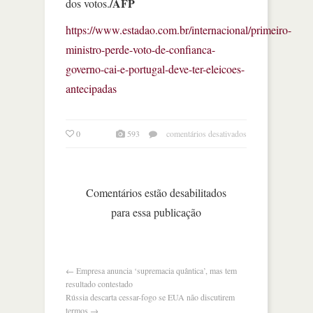
/AFP
dos votos.
https://www.estadao.com.br/internacional/primeiro-
ministro-perde-voto-de-confianca-
governo-cai-e-portugal-deve-ter-eleicoes-
antecipadas
em
0
593
comentários desativados
governo
cai
por
perder
Comentários estão desabilitados
voto
para essa publicação
de
confiança
e
portugal
deve
←
Empresa anuncia ‘supremacia quântica’, mas tem
ter
resultado contestado
eleições
Rússia descarta cessar-fogo se EUA não discutirem
antecipadas
termos
→