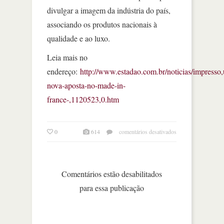
divulgar a imagem da indústria do país,
associando os produtos nacionais à
qualidade e ao luxo.
Leia mais no
endereço:
http://www.estadao.com.br/noticias/impresso
nova-aposta-no-made-in-
france-,1120523,0.htm
em
0
614
comentários desativados
uma
nova
aposta
no
Comentários estão desabilitados
“made
para essa publicação
in
france”