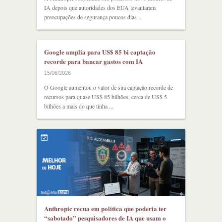
IA depois que autoridades dos EUA levantaram
preocupações de segurança poucos dias ...
Google amplia para US$ 85 bi captação
recorde para bancar gastos com IA
15/06/2026
O Google aumentou o valor de sua captação recorde de
recursos para quase US$ 85 bilhões, cerca de US$ 5
bilhões a mais do que tinha ...
Anthropic recua em política que poderia ter
“sabotado” pesquisadores de IA que usam o