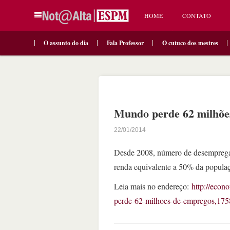
HOME
CONTATO
O assunto do dia
Fala Professor
O cutuco dos mestres
Mundo perde 62 milhõe
22/01/2014
Desde 2008, número de desempregad
renda equivalente a 50% da populaç
Leia mais no endereço:
http://econ
perde-62-milhoes-de-empregos,175