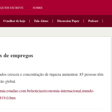
QUEM ESCREVE
SOBRE
O melhor de hoje
Fala Aluno
Discussion Paper
Podcast
s de empregos
os cresceu e concentração de riqueza aumentou: 85 pessoas têm
ão global.
omia.estadao.com.br/noticias/economia-internacional,mundo-
819,0.htm