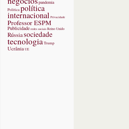
negócios
pandemia
política
do
Politica
internacional
e
Privacidade
Professor ESPM
ões
Publicidade
redes sociais
Reino Unido
sociedade
Rússia
egos
tecnologia
Trump
Ucrânia
UE