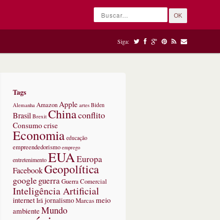
OK
Siga:
Tags
Apple
Amazon
Alemanha
artes
Biden
China
conflito
Brasil
Brexit
Consumo
crise
Economia
educação
empreendedorismo
emprego
EUA
Europa
entretenimento
Geopolítica
Facebook
google
guerra
Guerra Comercial
Inteligência Artificial
internet
meio
jornalismo
Marcas
Irã
Mundo
ambiente