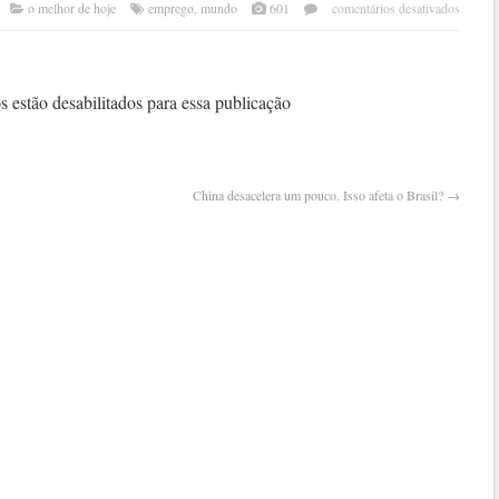
em
o melhor de hoje
emprego
,
mundo
601
comentários desativados
mun
perd
62
milh
 estão desabilitados para essa publicação
de
empr
China desacelera um pouco. Isso afeta o Brasil?
→