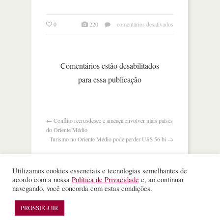
em
0
220
comentários desativados
o
dia
em
que
Comentários estão desabilitados
burger
para essa publicação
king
ensinou
marketing
ao
mcdonald’s
←
Conflito recrusdesce e ameaça envolver mais países
do Oriente Médio
Turismo no Oriente Médio pode perder US$ 56 bi
→
Utilizamos cookies essenciais e tecnologias semelhantes de
acordo com a nossa
Política de Privacidade
e, ao continuar
navegando, você concorda com estas condições.
©
Nota Alta ESPM
. Todos os direitos reservados.
WordPress Theme
designed by
Theme Junkie
PROSSEGUIR