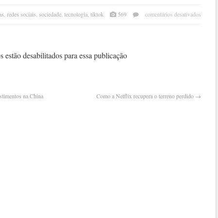
em
as
,
redes sociais
,
sociedade
,
tecnologia
,
tiktok
569
comentários desativados
nos
eua,
jove
lê
 estão desabilitados para essa publicação
notíc
no
tikto
stimentos na China
Como a Netflix recupera o terreno perdido
→