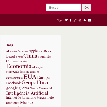
OK
Siga:
Tags
Apple
Amazon
Alemanha
artes
Biden
China
conflito
Brasil
Brexit
Consumo
crise
Economia
educação
empreendedorismo
emprego
EUA
Europa
entretenimento
Geopolítica
Facebook
google
guerra
Guerra Comercial
Inteligência Artificial
internet
meio
jornalismo
Marcas
Irã
Mundo
ambiente