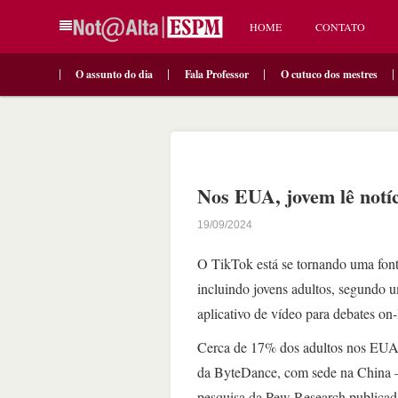
HOME
CONTATO
O assunto do dia
Fala Professor
O cutuco dos mestres
Nos EUA, jovem lê notí
19/09/2024
O TikTok está se tornando uma font
incluindo jovens adultos, segundo u
aplicativo de vídeo para debates on-l
Cerca de 17% dos adultos nos EUA 
da ByteDance, com sede na China –
pesquisa da Pew Research publicada 