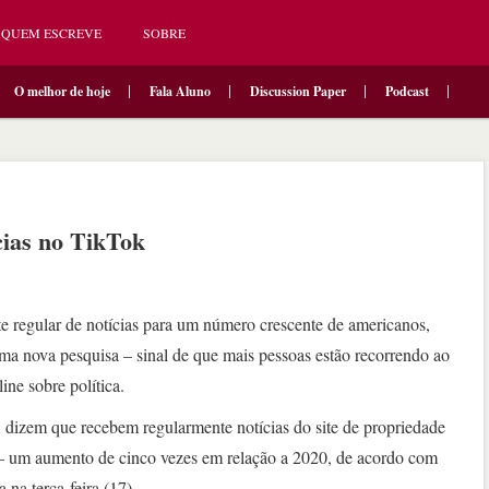
QUEM ESCREVE
SOBRE
O melhor de hoje
Fala Aluno
Discussion Paper
Podcast
cias no TikTok
e regular de notícias para um número crescente de americanos,
ma nova pesquisa – sinal de que mais pessoas estão recorrendo ao
ine sobre política.
dizem que recebem regularmente notícias do site de propriedade
 um aumento de cinco vezes em relação a 2020, de acordo com
na terça-feira (17).