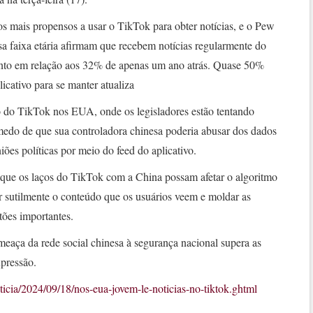
os mais propensos a usar o TikTok para obter notícias, e o Pew
a faixa etária afirmam que recebem notícias regularmente do
ento em relação aos 32% de apenas um ano atrás. Quase 50%
icativo para se manter atualiza
 do TikTok nos EUA, onde os legisladores estão tentando
 medo de que sua controladora chinesa poderia abusar dos dados
niões políticas por meio do feed do aplicativo.
que os laços do TikTok com a China possam afetar o algoritmo
ar sutilmente o conteúdo que os usuários veem e moldar as
tões importantes.
aça da rede social chinesa à segurança nacional supera as
pressão.
ticia/2024/09/18/nos-eua-jovem-le-noticias-no-tiktok.ghtml