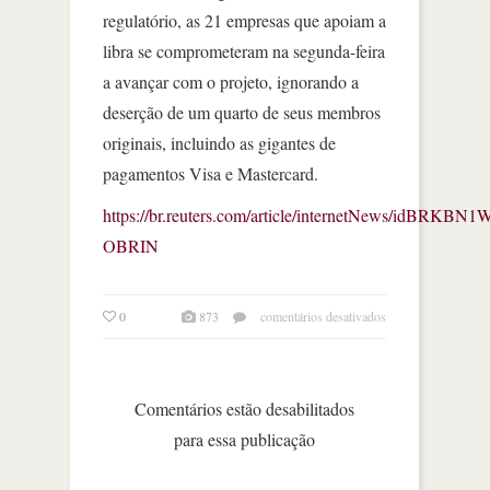
regulatório, as 21 empresas que apoiam a
libra se comprometeram na segunda-feira
a avançar com o projeto, ignorando a
deserção de um quarto de seus membros
originais, incluindo as gigantes de
pagamentos Visa e Mastercard.
https://br.reuters.com/article/internetNews/idBRKBN
OBRIN
em
0
873
comentários desativados
moeda
digital
do
facebook
Comentários estão desabilitados
enfrenta
para essa publicação
novo
obstáculo
no