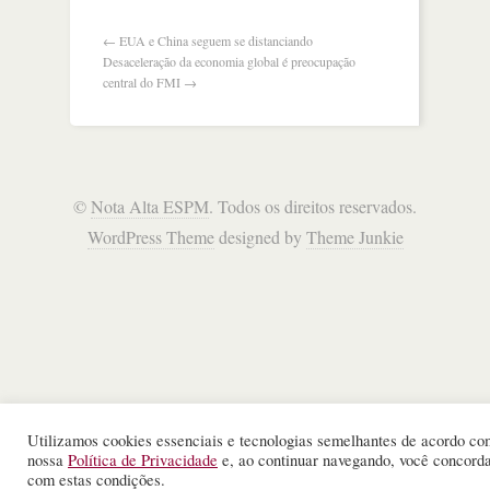
g7
←
EUA e China seguem se distanciando
Desaceleração da economia global é preocupação
central do FMI
→
©
Nota Alta ESPM
. Todos os direitos reservados.
WordPress Theme
designed by
Theme Junkie
Utilizamos cookies essenciais e tecnologias semelhantes de acordo co
nossa
Política de Privacidade
e, ao continuar navegando, você concord
com estas condições.