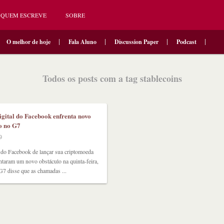
QUEM ESCREVE
SOBRE
O melhor de hoje
Fala Aluno
Discussion Paper
Podcast
Todos os posts com a tag stablecoins
gital do Facebook enfrenta novo
o no G7
9
 do Facebook de lançar sua criptomoeda
entaram um novo obstáculo na quinta-feira,
7 disse que as chamadas ...