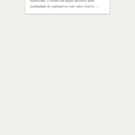
stablecoins. O termo em inglês descreve uma
modalidade de criptoativos com valor estável, ...