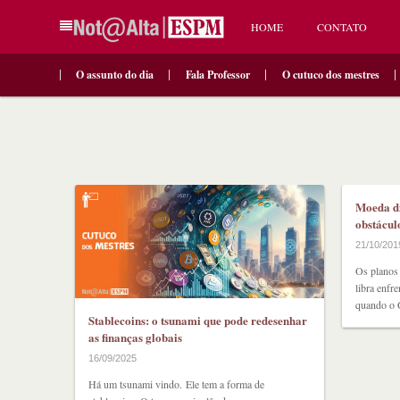
HOME
CONTATO
O assunto do dia
Fala Professor
O cutuco dos mestres
Moeda di
obstácul
21/10/201
Os planos
libra enfr
quando o G
Stablecoins: o tsunami que pode redesenhar
as finanças globais
16/09/2025
Há um tsunami vindo. Ele tem a forma de