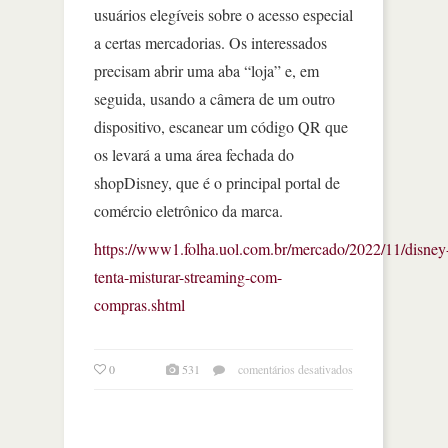
usuários elegíveis sobre o acesso especial
a certas mercadorias. Os interessados
precisam abrir uma aba “loja” e, em
seguida, usando a câmera de um outro
dispositivo, escanear um código QR que
os levará a uma área fechada do
shopDisney, que é o principal portal de
comércio eletrônico da marca.
https://www1.folha.uol.com.br/mercado/2022/11/disney
tenta-misturar-streaming-com-
compras.shtml
em
0
531
comentários desativados
disney
tenta
misturar
streaming