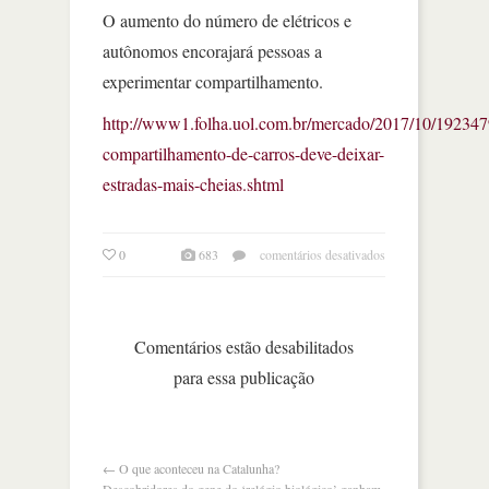
O aumento do número de elétricos e
autônomos encorajará pessoas a
experimentar compartilhamento.
http://www1.folha.uol.com.br/mercado/2017/10/192347
compartilhamento-de-carros-deve-deixar-
estradas-mais-cheias.shtml
em
0
683
comentários desativados
compartilhamento
de
carros
deve
Comentários estão desabilitados
deixar
para essa publicação
estradas
mais
cheias
←
O que aconteceu na Catalunha?
Descobridores do gene do ‘relógio biológico’ ganham