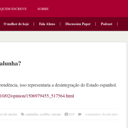
QUEM ESCREVE
SOBRE
O melhor de hoje
Fala Aluno
Discussion Paper
Podcast
talunha?
ependência, isso representaria a desintegração do Estado espanhol.
017/10/02/opinion/1506979455_517564.html
em
uco do mestre
catalunha
,
conflito
,
europa
810
comentários desativados
o
que