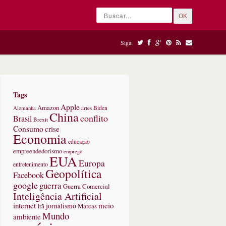
OK
Siga:
Tags
Apple
Amazon
Alemanha
artes
Biden
China
conflito
Brasil
Brexit
Consumo
crise
Economia
educação
empreendedorismo
emprego
EUA
Europa
entretenimento
Geopolítica
Facebook
google
guerra
Guerra Comercial
Inteligência Artificial
internet
meio
jornalismo
Marcas
Irã
Mundo
ambiente