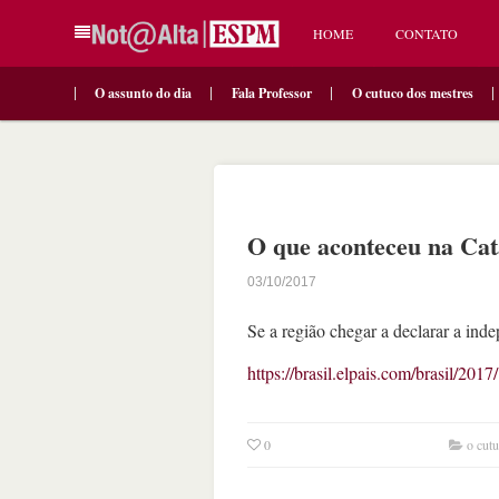
HOME
CONTATO
O assunto do dia
Fala Professor
O cutuco dos mestres
O que aconteceu na Ca
03/10/2017
Se a região chegar a declarar a ind
https://brasil.elpais.com/brasil/2
0
o cut