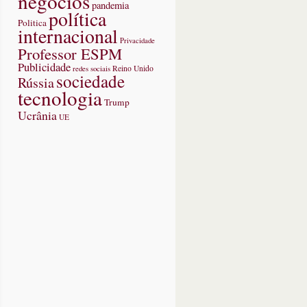
negócios
pandemia
teceu
política
Politica
internacional
unha?
Privacidade
Professor ESPM
Publicidade
redes sociais
Reino Unido
sociedade
Rússia
tecnologia
Trump
Ucrânia
UE