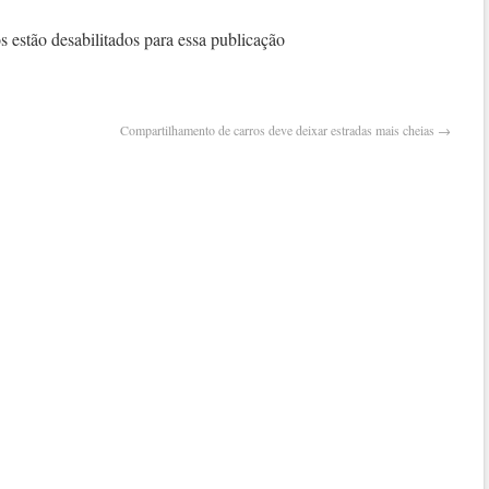
acon
na
 estão desabilitados para essa publicação
catal
Compartilhamento de carros deve deixar estradas mais cheias
→