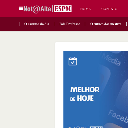
HOME
CONTATO
O assunto do dia
Fala Professor
O cutuco dos mestres