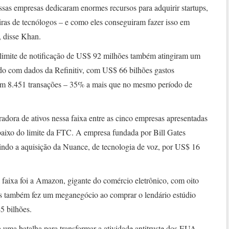
ssas empresas dedicaram enormes recursos para adquirir startups,
teiras de tecnólogos – e como eles conseguiram fazer isso em
”, disse Khan.
 limite de notificação de US$ 92 milhões também atingiram um
rdo com dados da Refinitiv, com US$ 66 bilhões gastos
 em 8.451 transações – 35% a mais que no mesmo período de
dora de ativos nessa faixa entre as cinco empresas apresentadas
abaixo do limite da FTC. A empresa fundada por Bill Gates
indo a aquisição da Nuance, de tecnologia de voz, por US$ 16
aixa foi a Amazon, gigante do comércio eletrônico, com oito
os também fez um meganegócio ao comprar o lendário estúdio
5 bilhões.
 uma batalha para transformar a atividade antitruste dos EUA,