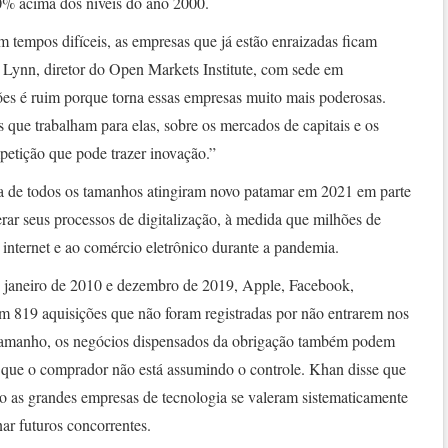
0% acima dos níveis do ano 2000.
em tempos difíceis, as empresas que já estão enraizadas ficam
y Lynn, diretor do Open Markets Institute, com sede em
es é ruim porque torna essas empresas muito mais poderosas.
que trabalham para elas, sobre os mercados de capitais e os
ompetição que pode trazer inovação.”
ia de todos os tamanhos atingiram novo patamar em 2021 em parte
rar seus processos de digitalização, à medida que milhões de
 internet e ao comércio eletrônico durante a pandemia.
e janeiro de 2010 e dezembro de 2019, Apple, Facebook,
 819 aquisições que não foram registradas por não entrarem nos
o tamanho, os negócios dispensados da obrigação também podem
m que o comprador não está assumindo o controle. Khan disse que
 as grandes empresas de tecnologia se valeram sistematicamente
nar futuros concorrentes.