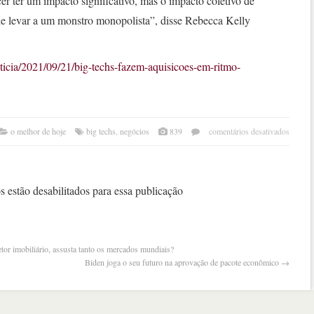
r ter um impacto significativo, mas o impacto coletivo de
e levar a um monstro monopolista”, disse Rebecca Kelly
oticia/2021/09/21/big-techs-fazem-aquisicoes-em-ritmo-
em
o melhor de hoje
big techs
,
negócios
839
comentários desativados
‘big
techs
faze
aquis
 estão desabilitados para essa publicação
em
ritmo
recor
tor imobiliário, assusta tanto os mercados mundiais?
Biden joga o seu futuro na aprovação de pacote econômico
→