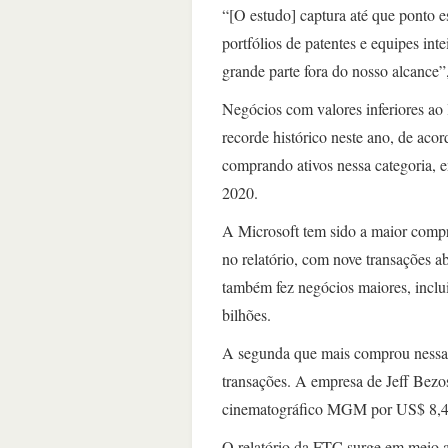
“[O estudo] captura até que ponto e
portfólios de patentes e equipes in
grande parte fora do nosso alcance
Negócios com valores inferiores ao
recorde histórico neste ano, de aco
comprando ativos nessa categoria,
2020.
A Microsoft tem sido a maior compra
no relatório, com nove transações 
também fez negócios maiores, inclu
bilhões.
A segunda que mais comprou nessa f
transações. A empresa de Jeff Bez
cinematográfico MGM por US$ 8,4
O relatório da FTC surge em meio a