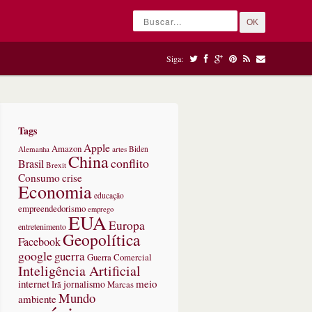
OK
Siga:
Tags
Apple
Amazon
Alemanha
artes
Biden
China
conflito
Brasil
Brexit
Consumo
crise
Economia
educação
empreendedorismo
emprego
EUA
Europa
entretenimento
Geopolítica
Facebook
google
guerra
Guerra Comercial
Inteligência Artificial
internet
meio
jornalismo
Marcas
Irã
Mundo
ambiente