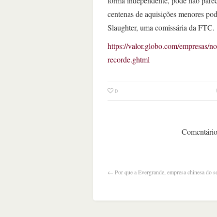
forma independente, pode não parece
centenas de aquisições menores pod
Slaughter, uma comissária da FTC.
https://valor.globo.com/empresas/n
recorde.ghtml
0
Comentários
←
Por que a Evergrande, empresa chinesa do se