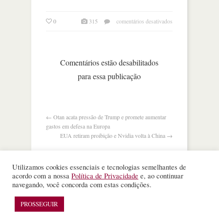
em
0
315
comentários desativados
à
caça
de
receita,
Comentários estão desabilitados
openai
para essa publicação
mira
o
varejo
←
Otan acata pressão de Trump e promete aumentar
gastos em defesa na Europa
EUA retiram proibição e Nvidia volta à China
→
Utilizamos cookies essenciais e tecnologias semelhantes de
acordo com a nossa
Política de Privacidade
e, ao continuar
navegando, você concorda com estas condições.
©
Nota Alta ESPM
. Todos os direitos reservados.
PROSSEGUIR
WordPress Theme
designed by
Theme Junkie