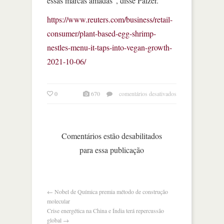
essas marcas amadas”, disse Palzer.
https://www.reuters.com/business/retail-
consumer/plant-based-egg-shrimp-
nestles-menu-it-taps-into-vegan-growth-
2021-10-06/
em
0
670
comentários desativados
ovos
e
camarões
à
Comentários estão desabilitados
base
para essa publicação
de
plantas
no
cardápio
da
←
Nobel de Química premia método de construção
nestlé
molecular
Crise energética na China e Índia terá repercussão
global
→