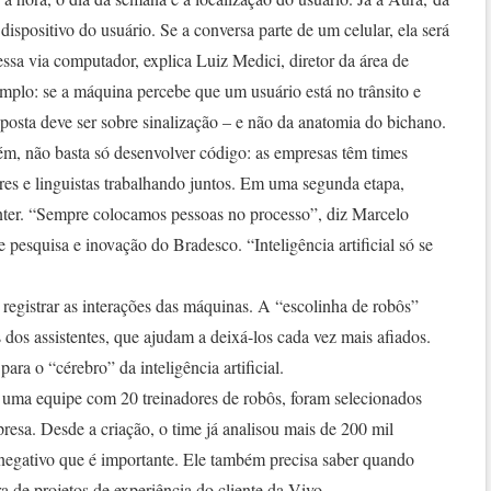
 dispositivo do usuário. Se a conversa parte de um celular, ela será
sa via computador, explica Luiz Medici, diretor da área de
mplo: se a máquina percebe que um usuário está no trânsito e
sposta deve ser sobre sinalização – e não da anatomia do bichano.
ém, não basta só desenvolver código: as empresas têm times
res e linguistas trabalhando juntos. Em uma segunda etapa,
enter. “Sempre colocamos pessoas no processo”, diz Marcelo
pesquisa e inovação do Bradesco. “Inteligência artificial só se
registrar as interações das máquinas. A “escolinha de robôs”
 dos assistentes, que ajudam a deixá-los cada vez mais afiados.
para o “cérebro” da inteligência artificial.
uma equipe com 20 treinadores de robôs, foram selecionados
resa. Desde a criação, o time já analisou mais de 200 mil
 negativo que é importante. Ele também precisa saber quando
ra de projetos de experiência do cliente da Vivo.