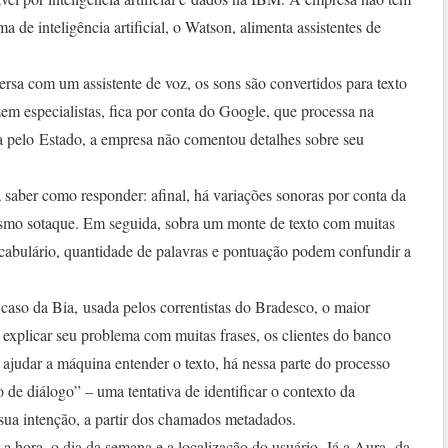
a de inteligência artificial, o Watson, alimenta assistentes de
.
a com um assistente de voz, os sons são convertidos para texto
zem especialistas, fica por conta do Google, que processa na
a pelo Estado, a empresa não comentou detalhes sobre seu
 saber como responder: afinal, há variações sonoras por conta da
esmo sotaque. Em seguida, sobra um monte de texto com muitas
cabulário, quantidade de palavras e pontuação podem confundir a
caso da Bia, usada pelos correntistas do Bradesco, o maior
 explicar seu problema com muitas frases, os clientes do banco
ajudar a máquina entender o texto, há nessa parte do processo
e diálogo” – uma tentativa de identificar o contexto da
 sua intenção, a partir dos chamados metadados.
a hora, o dia da semana e a localização do usuário. Já a Aura, da