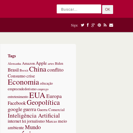
OK
Siga:
Tags
Apple
Amazon
Alemanha
artes
Biden
China
conflito
Brasil
Brexit
Consumo
crise
Economia
educação
empreendedorismo
emprego
EUA
Europa
entretenimento
Geopolítica
Facebook
google
guerra
Guerra Comercial
Inteligência Artificial
internet
meio
jornalismo
Marcas
Irã
Mundo
ambiente