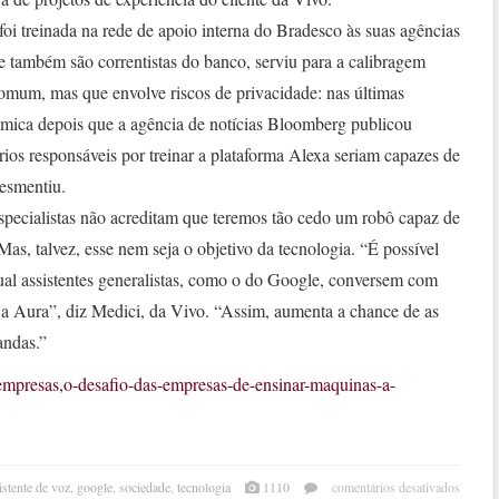
, foi treinada na rede de apoio interna do Bradesco às suas agências
ue também são correntistas do banco, serviu para a calibragem
 comum, mas que envolve riscos de privacidade: nas últimas
mica depois que a agência de notícias Bloomberg publicou
os responsáveis por treinar a plataforma Alexa seriam capazes de
desmentiu.
pecialistas não acreditam que teremos tão cedo um robô capaz de
as, talvez, esse nem seja o objetivo da tecnologia. “É possível
ual assistentes generalistas, como o do Google, conversem com
o a Aura”, diz Medici, da Vivo. “Assim, aumenta a chance de as
andas.”
s/empresas,o-desafio-das-empresas-de-ensinar-maquinas-a-
em
istente de voz
,
google
,
sociedade
,
tecnologia
1110
comentários desativados