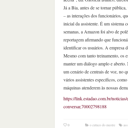
Já a Bia, antes de se tornar pública
– as interações dos funcionários, q
inicial da assistente. É um sistema
semanas, a Amazon foi alvo de polê
reportagem afirmando que funcionári
identificar os usuários. A empresa 
Mesmo com tanto treinamento, os es
manter um diálogo amplo e aberto. M
um cenário de centrais de voz, no q
vários assistentes específicos, com
máquinas atenderem às nossas dem
https://link.estadao.com.br/noticia
conversar,70002798188
0
o cutuco do mestre
ass