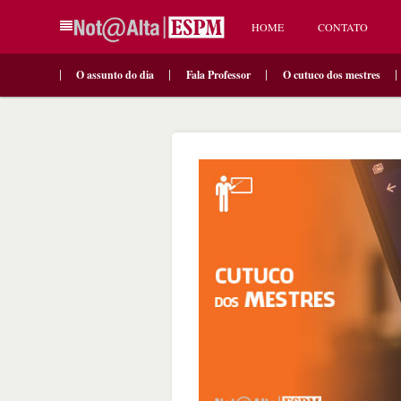
HOME
CONTATO
O assunto do dia
Fala Professor
O cutuco dos mestres