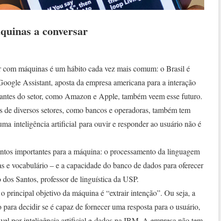
áquinas a conversar
r com máquinas é um hábito cada vez mais comum: o Brasil é
 Google Assistant, aposta da empresa americana para a interação
antes do setor, como Amazon e Apple, também veem esse futuro.
s de diversos setores, como bancos e operadoras, também tem
uma inteligência artificial para ouvir e responder ao usuário não é
tos importantes para a máquina: o processamento da linguagem
as e vocabulário – e a capacidade do banco de dados para oferecer
 dos Santos, professor de linguística da USP.
 principal objetivo da máquina é “extrair intenção”. Ou seja, a
 para decidir se é capaz de fornecer uma resposta para o usuário,
vel por inteligência artificial e dados na IBM. A empresa não tem