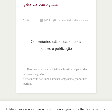
gales-diz-censo.ghtml
em
0
1075
comentários desativados
cristãos
não
são
mais
Comentários estão desabilitados
maioria
para essa publicação
na
inglaterra
e
em
gales,
←
Ferramenta viral usa inteligência artificial para criar
diz
retratos imaginários
censo
Crise inédita na China alimenta tempestade geopolítica
perfeita
→
Utilizamos cookies essenciais e tecnologias semelhantes de acordo
©
Nota Alta ESPM
. Todos os direitos reservados.