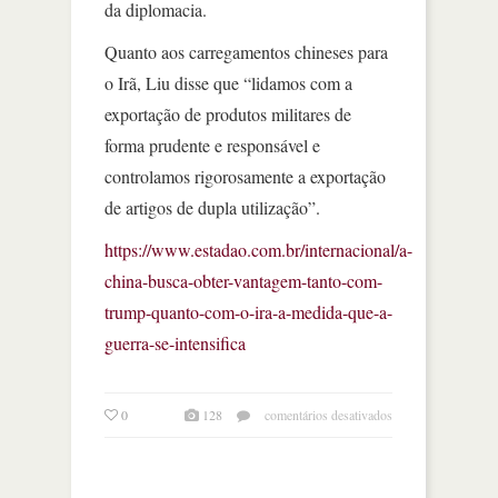
da diplomacia.
Quanto aos carregamentos chineses para
o Irã, Liu disse que “lidamos com a
exportação de produtos militares de
forma prudente e responsável e
controlamos rigorosamente a exportação
de artigos de dupla utilização”.
https://www.estadao.com.br/internacional/a-
china-busca-obter-vantagem-tanto-com-
trump-quanto-com-o-ira-a-medida-que-a-
guerra-se-intensifica
em
0
128
comentários desativados
china
busca
obter