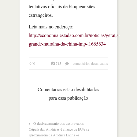
tentativas oficiais de bloquear sites
estrangeiros.
Leia mais no endereço:
http://economia.estadao.com.br/noticias/geral,a-
grande-muralha-da-china-imp-,1665634
em
0
715
comentários desativados
a
grande
muralha
da
Comentários estão desabilitados
china
para essa publicação
←
O desbravamento dos desbravados
Cúpula das Américas é chance de EUA se
aproximarem da América Latina
→