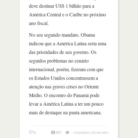
deve destinar US$ 1 bilhão para a
América Central e o Caribe no próximo
ano fiscal.
No seu segundo mandato, Obama
indicou que a América Latina seria uma
das prioridades de seu governo. Os
seguidos problemas no cenário
internacional, porém, fizeram com que
os Estados Unidos concentrassem a
atenção nas graves crises no Oriente
Médio. O encontro do Panamá pode
levar a América Latina a ter um pouco
mais de destaque na pauta americana.
em
0
807
comentários desativados
cúpula