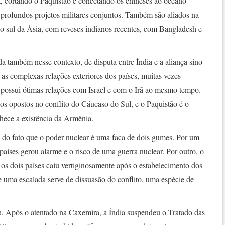
a, cortando o Paquistão e conectando os chineses ao oceano
 profundos projetos militares conjuntos. Também são aliados na
no sul da Ásia, com reveses indianos recentes, com Bangladesh e
a também nesse contexto, de disputa entre Índia e a aliança sino-
 as complexas relações exteriores dos países, muitas vezes
a possui ótimas relações com Israel e com o Irã ao mesmo tempo.
os opostos no conflito do Cáucaso do Sul, e o Paquistão é o
ece a existência da Armênia.
do fato que o poder nuclear é uma faca de dois gumes. Por um
 países gerou alarme e o risco de uma guerra nuclear. Por outro, o
os dois países caiu vertiginosamente após o estabelecimento dos
e uma escalada serve de dissuasão do conflito, uma espécie de
ua. Após o atentado na Caxemira, a Índia suspendeu o Tratado das