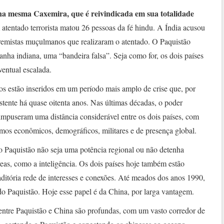
na mesma Caxemira, que é reivindicada em sua totalidade
atentado terrorista matou 26 pessoas da fé hindu. A Índia acusou
tremistas muçulmanos que realizaram o atentado. O Paquistão
anha indiana, uma “bandeira falsa”. Seja como for, os dois países
entual escalada.
os estão inseridos em um período mais amplo de crise que, por
istente há quase oitenta anos. Nas últimas décadas, o poder
 impuseram uma distância considerável entre os dois países, com
mos econômicos, demográficos, militares e de presença global.
e o Paquistão não seja uma potência regional ou não detenha
eas, como a inteligência. Os dois países hoje também estão
ditória rede de interesses e conexões. Até meados dos anos 1990,
do Paquistão. Hoje esse papel é da China, por larga vantagem.
 entre Paquistão e China são profundas, com um vasto corredor de