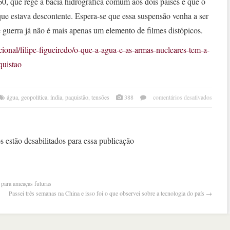
0, que rege a bacia hidrográfica comum aos dois países e que o
que estava descontente. Espera-se que essa suspensão venha a ser
e guerra já não é mais apenas um elemento de filmes distópicos.
ional/filipe-figueiredo/o-que-a-agua-e-as-armas-nucleares-tem-a-
quistao
em
água
,
geopolítica
,
índia
,
paquistão
,
tensões
388
comentários desativados
o
que
a
água
 estão desabilitados para essa publicação
–
e
as
arma
 para ameaças futuras
nucle
Passei três semanas na China e isso foi o que observei sobre a tecnologia do país
→
–
têm
a
ver