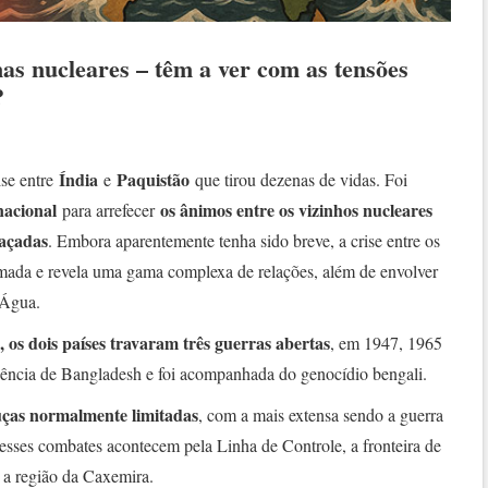
as nucleares – têm a ver com as tensões
?
Índia
Paquistão
ise entre
e
que tirou dezenas de vidas. Foi
nacional
os ânimos entre os vizinhos nucleares
para arrefecer
laçadas
. Embora aparentemente tenha sido breve, a crise entre os
armada e revela uma gama complexa de relações, além de envolver
 Água.
, os dois países travaram três guerras abertas
, em 1947, 1965
dência de Bangladesh e foi acompanhada do genocídio bengali.
ças normalmente limitadas
, com a mais extensa sendo a guerra
esses combates acontecem pela Linha de Controle, a fronteira de
a a região da Caxemira.