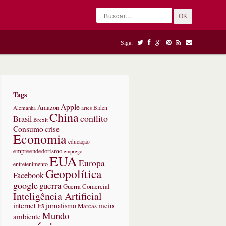
OK
Siga:
Tags
Apple
Amazon
Alemanha
artes
Biden
China
conflito
Brasil
Brexit
Consumo
crise
Economia
educação
empreendedorismo
emprego
EUA
Europa
entretenimento
Geopolítica
Facebook
google
guerra
Guerra Comercial
Inteligência Artificial
internet
meio
jornalismo
Marcas
Irã
Mundo
ambiente