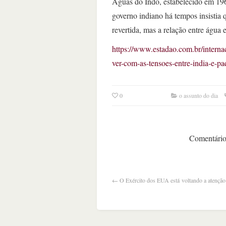
Águas do Indo, estabelecido em 196
governo indiano há tempos insistia 
revertida, mas a relação entre água 
https://www.estadao.com.br/internac
ver-com-as-tensoes-entre-india-e-pa
0
o assunto do dia
Comentários
←
O Exército dos EUA está voltando a atenção