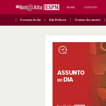
HOME
CONTATO
O assunto do dia
Fala Professor
O cutuco dos mestres