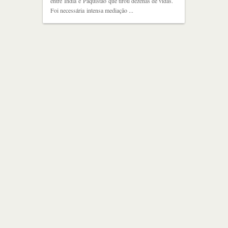
entre Índia e Paquistão que tirou dezenas de vidas.
Foi necessária intensa mediação ...