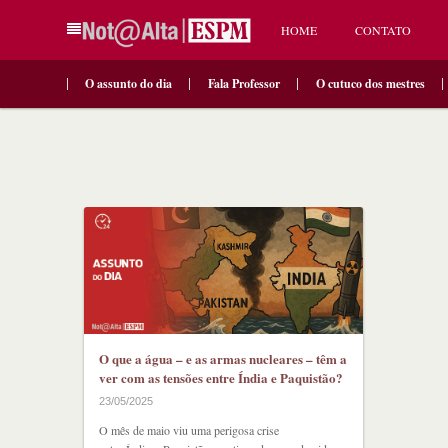
HOME
CONTATO
O assunto do dia
Fala Professor
O cutuco dos mestres
O que a água – e as armas nucleares – têm a
ver com as tensões entre Índia e Paquistão?
23/05/2025
O mês de maio viu uma perigosa crise