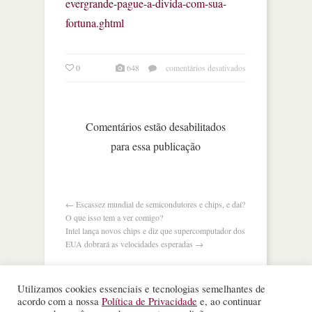
evergrande-pague-a-divida-com-sua-
fortuna.ghtml
em
0
648
comentários desativados
o
castigo
que
a
Comentários estão desabilitados
china
para essa publicação
deu
ao
fundador
da
evergrande:
←
Escassez mundial de semicondutores e chips, e daí?
pague
O que isso tem a ver comigo?
a
Intel lança novos chips e diz que supercomputador dos
dívida
EUA dobrará as velocidades esperadas
→
com
sua
fortuna
Utilizamos cookies essenciais e tecnologias semelhantes de
acordo com a nossa
Política de Privacidade
e, ao continuar