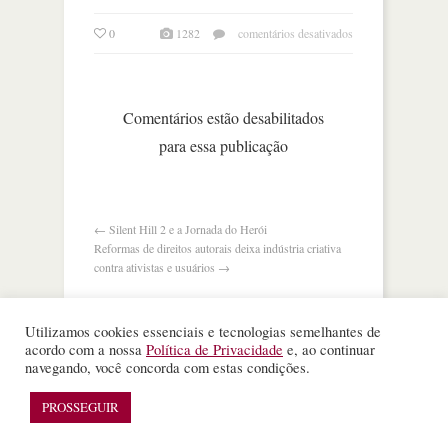
em
0
1282
comentários desativados
frança
assina
acordos
bilionários
Comentários estão desabilitados
com
para essa publicação
a
china
←
Silent Hill 2 e a Jornada do Herói
Reformas de direitos autorais deixa indústria criativa
contra ativistas e usuários
→
Utilizamos cookies essenciais e tecnologias semelhantes de
acordo com a nossa
Política de Privacidade
e, ao continuar
navegando, você concorda com estas condições.
©
Nota Alta ESPM
. Todos os direitos reservados.
PROSSEGUIR
WordPress Theme
designed by
Theme Junkie