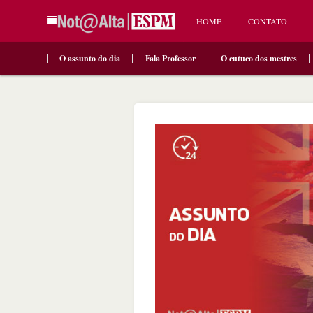
HOME
CONTATO
O assunto do dia
Fala Professor
O cutuco dos mestres