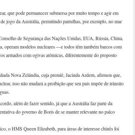
ar, que pode permanecer submersa por muito tempo e agir em
 de jogo da Austrália, permitindo patrulhas, por exemplo, no mar
Conselho de Segurança das Nações Unidas, EUA, Rússia, China,
ia, operam modelos nucleares —e todos têm também barcos com
icos armados com ogivas atômicas, diferentemente do proposto
iada Nova Zelândia, cuja premiê, Jacinda Ardern, afirmou que,
uclear, isso não mudará a proibição que seu país impõe de trânsito
guas.
ordo, além de fazer sentido, já que a Austrália faz parte da
entativa do governo de Boris de se manter relevante no palco
ico, o HMS Queen Elizabeth, para áreas de interesse chinês foi