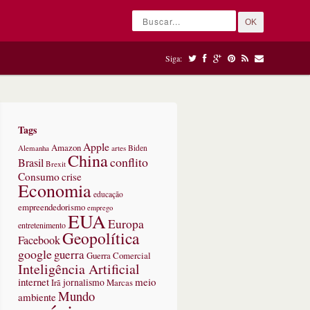
OK
Siga:
Tags
Apple
Amazon
Alemanha
artes
Biden
China
conflito
Brasil
Brexit
Consumo
crise
Economia
educação
empreendedorismo
emprego
EUA
Europa
entretenimento
Geopolítica
Facebook
google
guerra
Guerra Comercial
Inteligência Artificial
internet
meio
jornalismo
Marcas
Irã
Mundo
ambiente