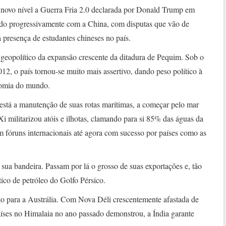
 novo nível a Guerra Fria 2.0 declarada por Donald Trump em
ndo progressivamente com a China, com disputas que vão de
 à presença de estudantes chineses no país.
 geopolítico da expansão crescente da ditadura de Pequim. Sob o
012, o país tornou-se muito mais assertivo, dando peso político à
nomia do mundo.
 está a manutenção de suas rotas marítimas, a começar pelo mar
Xi militarizou atóis e ilhotas, clamando para si 85% das águas da
em fóruns internacionais até agora com sucesso por países como as
 sua bandeira. Passam por lá o grosso de suas exportações e, tão
tico de petróleo do Golfo Pérsico.
isto para a Austrália. Com Nova Déli crescentemente afastada de
aíses no Himalaia no ano passado demonstrou, a Índia garante