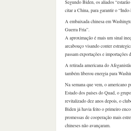
Segundo Biden, os aliados “estarão 
citar a China, para garantir o “Indo-
A embaixada chinesa em Washington,
Guerra Fria”.
A aproximação é mais um sinal ineq
arcabouço visando conter estrategi
passam exportações e importações 
A retirada americana do Afeganistão
também liberou energia para Washin
Na semana que vem, o americano pre
Estado dos países do Quad, o grup
revitalizado dez anos depois, o club
Biden já havia feito o primeiro enc
promessas de cooperação mais estrei
chineses não avançaram.