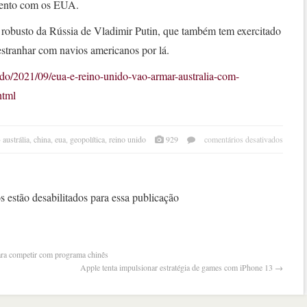
mento com os EUA.
o robusto da Rússia de Vladimir Putin, que também tem exercitado
 estranhar com navios americanos por lá.
do/2021/09/eua-e-reino-unido-vao-armar-australia-com-
html
em
austrália
,
china
,
eua
,
geopolítica
,
reino unido
929
comentários desativados
eua
e
reino
unid
 estão desabilitados para essa publicação
vão
arma
austr
com
para competir com programa chinês
subm
Apple tenta impulsionar estratégia de games com iPhone 13
→
nucle
contr
a