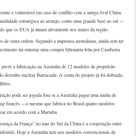
óximo e vulnerável em caso de conflito com a antiga rival China.
fundidade estratégica ao arranjo, como uma grande base ao sul —
dado que os EUA já atuam ativamente nos mares da região.
 de outra ordem. Segundo a imprensa australiana, ainda sem ter
necimento irá enterrar uma compra bilionária feita por Camberra
 prevê a fabricação na Austrália de 12 modelos de propulsão
 do desenho nuclear Barracuda. A conta do projeto já foi dobrada,
lhões.
rução pode ser jogada fora se a Austrália pagar uma multa de
oup francês —o mesmo que fabrica no Brasil quatro modelos
lear em acordo com a Marinha.
resença da França” no mar do Sul da China e a cooperação entre
cidental). Hoje a Austrália tem seis modelos convencionais de