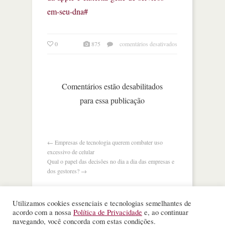
em-seu-dna#
em
0
875
comentários desativados
desafio
da
apple
é
Comentários estão desabilitados
enxertar
para essa publicação
gene
de
serviços
em
seu
←
Empresas de tecnologia querem combater uso
dna
excessivo de celular
Qual o papel das decisões no dia a dia das empresas e
dos gestores?
→
Utilizamos cookies essenciais e tecnologias semelhantes de
acordo com a nossa
Política de Privacidade
e, ao continuar
navegando, você concorda com estas condições.