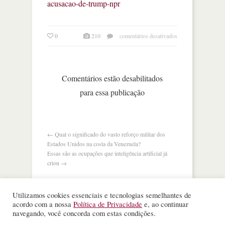
acusacao-de-trump-npr
em
0
210
comentários desativados
china
nega
realizar
testes
Comentários estão desabilitados
nucleares
para essa publicação
após
acusação
dos
eua
←
Qual o significado do vasto reforço militar dos
Estados Unidos na costa da Venezuela?
Essas são as ocupações que inteligência artificial já
criou
→
Utilizamos cookies essenciais e tecnologias semelhantes de
acordo com a nossa
Política de Privacidade
e, ao continuar
navegando, você concorda com estas condições.
©
Nota Alta ESPM
. Todos os direitos reservados.