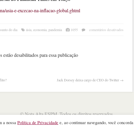
una/asia-e-excecao-na-inflacao-global.ghtml
em
ssunto do dia
ásia
,
economia
,
pandemia
1055
comentários desativados
ásia
é
exce
na
 estão desabilitados para essa publicação
infla
globa
lito?
Jack Dorsey deixa cargo de CEO do Twitter
→
©
Nota Alta ESPM
. Todos os direitos reservados.
WordPress Theme
designed by
Theme Junkie
om a nossa
Política de Privacidade
e, ao continuar navegando, você concord