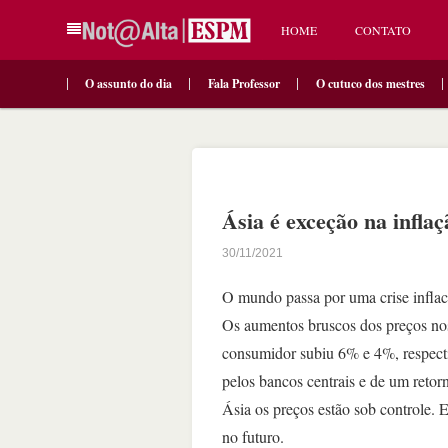
HOME
CONTATO
O assunto do dia
Fala Professor
O cutuco dos mestres
Ásia é exceção na inflaç
30/11/2021
O mundo passa por uma crise inflac
Os aumentos bruscos dos preços no
consumidor subiu 6% e 4%, respect
pelos bancos centrais e de um retor
Ásia os preços estão sob controle. 
no futuro.