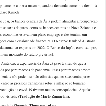
apidamente a oferta mesmo quando a demanda aumentou devido à
 disse Kuroda.
ocupar, os bancos centrais da Ásia podem alimentar a recuperação
as taxas de juros, como os bancos centrais da Nova Zelândia e
uas economias estavam em pleno emprego e eles temiam um
ões com a estabilidade financeira. O Reserve Bank of Australia
nde aumentar os juros em 2022. O Banco do Japão, como sempre,
enhum momento do futuro previsível.
 Américas, a experiência da Ásia dá peso à visão de que a
usada por perturbações da pandemia. Essas perturbações devem
identais não podem ser tão otimistas quanto suas contrapartes
 então as pressões transitórias sobre a inflação se tornarão
a condução da covid-19 tiveram muitas consequências. Aquelas
(Tradução de Mário Zamarian).
ndo visíveis.
cursal do Financial Times em Tokyo