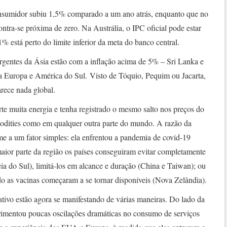
onsumidor subiu 1,5% comparado a um ano atrás, enquanto que no
ntra-se próxima de zero. Na Austrália, o IPC oficial pode estar
1% está perto do limite inferior da meta do banco central.
gentes da Ásia estão com a inflação acima de 5% – Sri Lanka e
a Europa e América do Sul. Visto de Tóquio, Pequim ou Jacarta,
arece nada global.
te muita energia e tenha registrado o mesmo salto nos preços do
modities como em qualquer outra parte do mundo. A razão da
ume a um fator simples: ela enfrentou a pandemia de covid-19
ior parte da região os países conseguiram evitar completamente
a do Sul), limitá-los em alcance e duração (China e Taiwan); ou
do as vacinas começaram a se tornar disponíveis (Nova Zelândia).
tivo estão agora se manifestando de várias maneiras. Do lado da
imentou poucas oscilações dramáticas no consumo de serviços