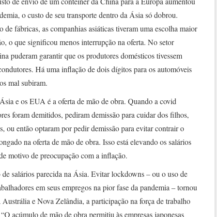
usto de envio de um contêiner da China para a Europa aumentou
emia, o custo de seu transporte dentro da Ásia só dobrou.
 de fábricas, as companhias asiáticas tiveram uma escolha maior
ão, o que significou menos interrupção na oferta. No setor
hina puderam garantir que os produtores domésticos tivessem
icondutores. Há uma inflação de dois dígitos para os automóveis
os mal subiram.
 Ásia e os EUA é a oferta de mão de obra. Quando a covid
es foram demitidos, pediram demissão para cuidar dos filhos,
s, ou então optaram por pedir demissão para evitar contrair o
ongado na oferta de mão de obra. Isso está elevando os salários
e motivo de preocupação com a inflação.
de salários parecida na Ásia. Evitar lockdowns – ou o uso de
trabalhadores em seus empregos na pior fase da pandemia – tornou
Austrália e Nova Zelândia, a participação na força de trabalho
s. “O acúmulo de mão de obra permitiu às empresas japonesas