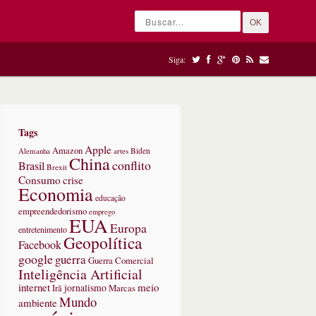
OK
Siga:
Tags
Apple
Amazon
Alemanha
artes
Biden
China
conflito
Brasil
Brexit
Consumo
crise
Economia
educação
empreendedorismo
emprego
EUA
Europa
entretenimento
Geopolítica
Facebook
google
guerra
Guerra Comercial
Inteligência Artificial
internet
meio
jornalismo
Marcas
Irã
Mundo
ambiente