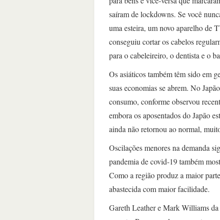
para bens e vice-versa que marcara
saíram de lockdowns. Se você nunca
uma esteira, um novo aparelho de T
conseguiu cortar os cabelos regular
para o cabeleireiro, o dentista e o
Os asiáticos também têm sido em ge
suas economias se abrem. No Japão
consumo, conforme observou recent
embora os aposentados do Japão es
ainda não retornou ao normal, mu
Oscilações menores na demanda sign
pandemia de covid-19 também mostro
Como a região produz a maior part
abastecida com maior facilidade.
Gareth Leather e Mark Williams da