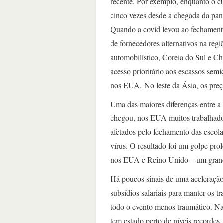
recente. Por exemplo, enquanto o c
cinco vezes desde a chegada da pand
Quando a covid levou ao fechamento
de fornecedores alternativos na regi
automobilístico, Coreia do Sul e C
acesso prioritário aos escassos sem
nos EUA. No leste da Ásia, os preç
Uma das maiores diferenças entre a
chegou, nos EUA muitos trabalhador
afetados pelo fechamento das escola
vírus. O resultado foi um golpe prol
nos EUA e Reino Unido – um grand
Há poucos sinais de uma aceleração 
subsídios salariais para manter os 
todo o evento menos traumático. Na 
tem estado perto de níveis recorde