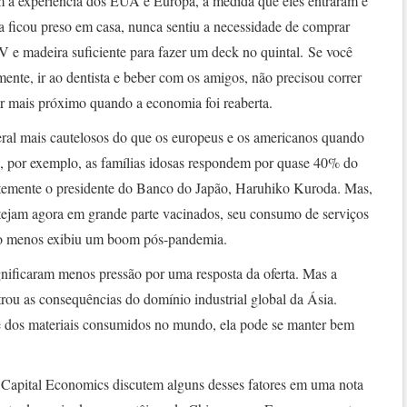
m a experiência dos EUA e Europa, à medida que eles entraram e
 ficou preso em casa, nunca sentiu a necessidade de comprar
V e madeira suficiente para fazer um deck no quintal. Se você
mente, ir ao dentista e beber com os amigos, não precisou correr
 bar mais próximo quando a economia foi reaberta.
ral mais cautelosos do que os europeus e os americanos quando
, por exemplo, as famílias idosas respondem por quase 40% do
emente o presidente do Banco do Japão, Haruhiko Kuroda. Mas,
tejam agora em grande parte vacinados, seu consumo de serviços
ito menos exibiu um boom pós-pandemia.
ificaram menos pressão por uma resposta da oferta. Mas a
u as consequências do domínio industrial global da Ásia.
e dos materiais consumidos no mundo, ela pode se manter bem
 Capital Economics discutem alguns desses fatores em uma nota