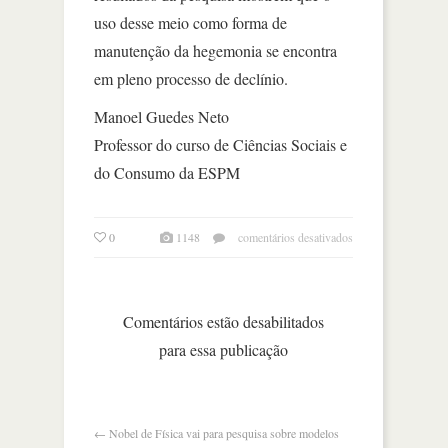
uso desse meio como forma de
manutenção da hegemonia se encontra
em pleno processo de declínio.
Manoel Guedes Neto
Professor do curso de Ciências Sociais e
do Consumo da ESPM
em
0
1148
comentários desativados
qual
o
futuro
da
Comentários estão desabilitados
excepcionalidade
para essa publicação
dos
estados
unidos?
←
Nobel de Física vai para pesquisa sobre modelos