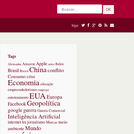
OK
Siga:
Tags
Apple
Amazon
Alemanha
artes
Biden
China
conflito
Brasil
Brexit
Consumo
crise
Economia
educação
empreendedorismo
emprego
EUA
Europa
entretenimento
Geopolítica
Facebook
google
guerra
Guerra Comercial
Inteligência Artificial
internet
meio
jornalismo
Marcas
Irã
Mundo
ambiente