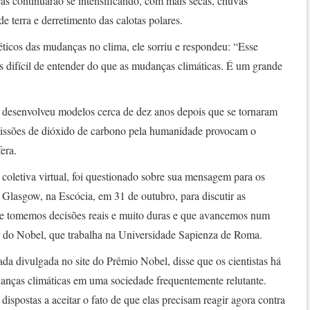
cas continuarão se intensificando, com mais secas, chuvas
e terra e derretimento das calotas polares.
ticos das mudanças no clima, ele sorriu e respondeu: “Esse
 difícil de entender do que as mudanças climáticas. É um grande
desenvolveu modelos cerca de dez anos depois que se tornaram
missões de dióxido de carbono pela humanidade provocam o
fera.
 coletiva virtual, foi questionado sobre sua mensagem para os
 Glasgow, na Escócia, em 31 de outubro, para discutir as
ue tomemos decisões reais e muito duras e que avancemos num
or do Nobel, que trabalha na Universidade Sapienza de Roma.
 divulgada no site do Prêmio Nobel, disse que os cientistas há
nças climáticas em uma sociedade frequentemente relutante.
ispostas a aceitar o fato de que elas precisam reagir agora contra