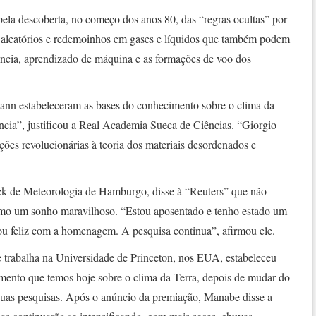
 pela descoberta, no começo dos anos 80, das “regras ocultas” por
 aleatórios e redemoinhos em gases e líquidos que também podem
iência, aprendizado de máquina e as formações de voo dos
n estabeleceram as bases do conhecimento sobre o clima da
ncia”, justificou a Real Academia Sueca de Ciências. “Giorgio
ções revolucionárias à teoria dos materiais desordenados e
ck de Meteorologia de Hamburgo, disse à “Reuters” que não
omo um sonho maravilhoso. “Estou aposentado e tenho estado um
ou feliz com a homenagem. A pesquisa continua”, afirmou ele.
trabalha na Universidade de Princeton, nos EUA, estabeleceu
imento que temos hoje sobre o clima da Terra, depois de mudar do
suas pesquisas. Após o anúncio da premiação, Manabe disse a