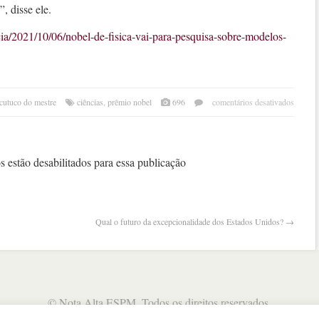
, disse ele.
cia/2021/10/06/nobel-de-fisica-vai-para-pesquisa-sobre-modelos-
em
cutuco do mestre
ciências
,
prêmio nobel
696
comentários desativados
nobe
de
física
vai
 estão desabilitados para essa publicação
para
pesq
sobr
mode
Qual o futuro da excepcionalidade dos Estados Unidos?
→
climá
©
Nota Alta ESPM
. Todos os direitos reservados.