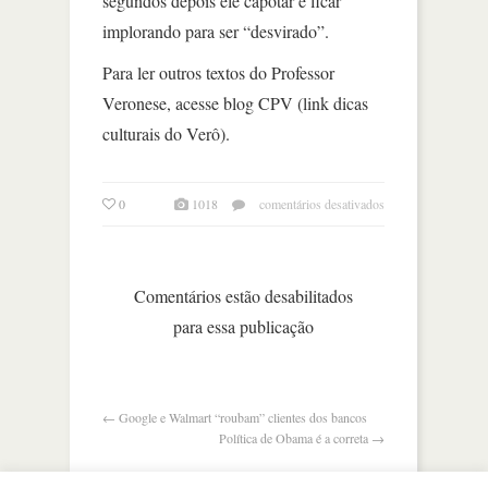
segundos depois ele capotar e ficar
implorando para ser “desvirado”.
Para ler outros textos do Professor
Veronese, acesse blog CPV (link dicas
culturais do Verô).
em
0
1018
comentários desativados
o
que
há
de
Comentários estão desabilitados
comum
para essa publicação
entre
o
brasil
e
um
←
Google e Walmart “roubam” clientes dos bancos
besouro?
Política de Obama é a correta
→