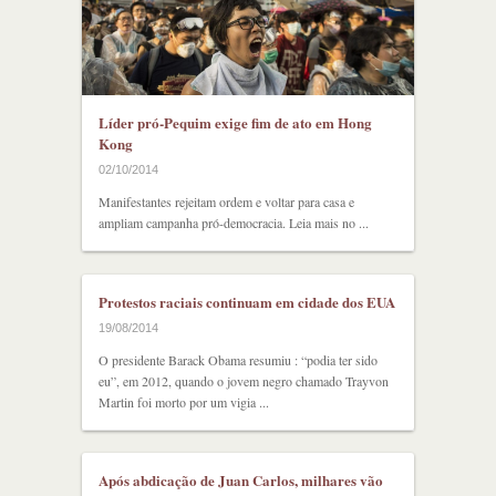
Líder pró-Pequim exige fim de ato em Hong
Kong
02/10/2014
Manifestantes rejeitam ordem e voltar para casa e
ampliam campanha pró-democracia. Leia mais no ...
Protestos raciais continuam em cidade dos EUA
19/08/2014
O presidente Barack Obama resumiu : “podia ter sido
eu”, em 2012, quando o jovem negro chamado Trayvon
Martin foi morto por um vigia ...
Após abdicação de Juan Carlos, milhares vão