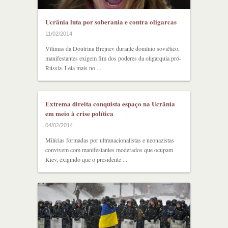
Ucrânia luta por soberania e contra oligarcas
11/02/2014
Vítimas da Doutrina Brejnev durante domínio soviético,
manifestantes exigem fim dos poderes da oligarquia pró-
Rússia. Leia mais no ...
Extrema direita conquista espaço na Ucrânia
em meio à crise política
04/02/2014
Milícias formadas por ultranacionalistas e neonazistas
convivem com manifestantes moderados que ocupam
Kiev, exigindo que o presidente ...