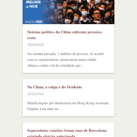
Sistema político da China enfrenta pressões
reais
25/06/2019
Na semana passada, 2 milhões de pessoas, de acordo
com os organizadores, protestaram numa cidade
chinesa contra a lei de extradição que ...
Na China, a culpa é do Ocidente
12/11/2014
Manifestações pró democracia em Hong Kong assustam
Pequim. Leia mais no ...
Separatistas catalães lotam ruas de Barcelona
exigindo eleição antecipada