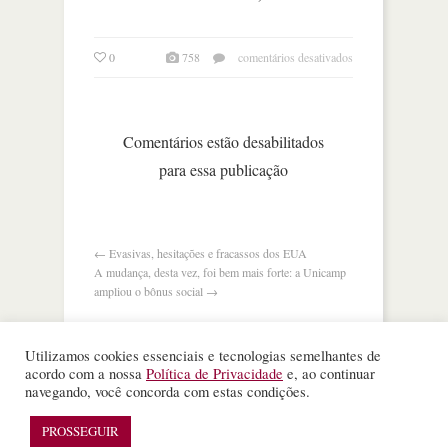
em
0
758
comentários desativados
“o
melhor
servidor
público
Comentários estão desabilitados
do
para essa publicação
mundo”
←
Evasivas, hesitações e fracassos dos EUA
A mudança, desta vez, foi bem mais forte: a Unicamp
ampliou o bônus social
→
Utilizamos cookies essenciais e tecnologias semelhantes de
acordo com a nossa
Política de Privacidade
e, ao continuar
navegando, você concorda com estas condições.
©
Nota Alta ESPM
. Todos os direitos reservados.
PROSSEGUIR
WordPress Theme
designed by
Theme Junkie