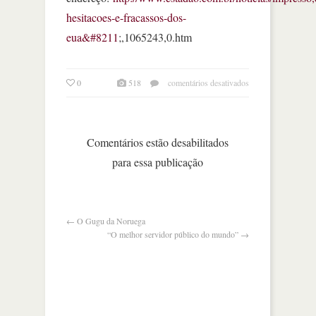
hesitacoes-e-fracassos-dos-
eua&#8211
;,1065243,0.htm
em
0
518
comentários desativados
evasivas,
hesitações
e
fracassos
Comentários estão desabilitados
dos
para essa publicação
eua
←
O Gugu da Noruega
“O melhor servidor público do mundo”
→