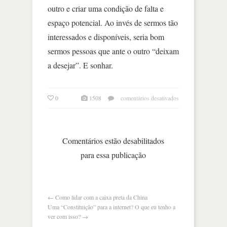
outro e criar uma condição de falta e
espaço potencial. Ao invés de sermos tão
interessados e disponíveis, seria bom
sermos pessoas que ante o outro “deixam
a desejar”. E sonhar.
em
0
1508
comentários desativados
a
incapacidade
de
sonhar
Comentários estão desabilitados
para essa publicação
←
Como lidar com a caixa preta da China
Uma “Constituição” para a internet? O que eu tenho a
ver com isso?
→