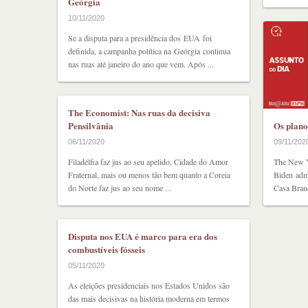
Geórgia
10/11/2020
Se a disputa para a presidência dos EUA foi
definida, a campanha política na Geórgia continua
nas ruas até janeiro do ano que vem. Após ...
The Economist: Nas ruas da decisiva
Os plano
Pensilvânia
09/11/202
06/11/2020
The New Y
Filadélfia faz jus ao seu apelido, Cidade do Amor
Biden admi
Fraternal, mais ou menos tão bem quanto a Coreia
Casa Bran
do Norte faz jus ao seu nome ...
Disputa nos EUA é marco para era dos
combustíveis fósseis
05/11/2020
As eleições presidenciais nos Estados Unidos são
das mais decisivas na história moderna em termos