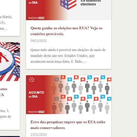
a Harris,
(5),
Quem ganha as eleições nos EUA? Veja os
a ...
cenários prováveis.
09/11/2022
Quase tudo ainda é possível nas eleições de meio de
mandato deste ano nos Estados Unidos, que
acontecem nesta terça-feira, 8. Tudo, ...
atas
EUA
ira, 3,
epois de
Erro das pesquisas sugere que os EUA estão
mais conservadores
23/11/2020