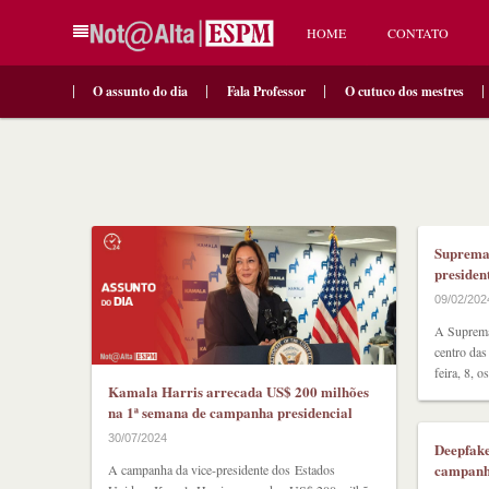
HOME
CONTATO
O assunto do dia
Fala Professor
O cutuco dos mestres
Suprema 
presiden
09/02/202
A Suprema 
centro das
feira, 8, o
Kamala Harris arrecada US$ 200 milhões
na 1ª semana de campanha presidencial
30/07/2024
Deepfake
campanh
A campanha da vice-presidente dos Estados