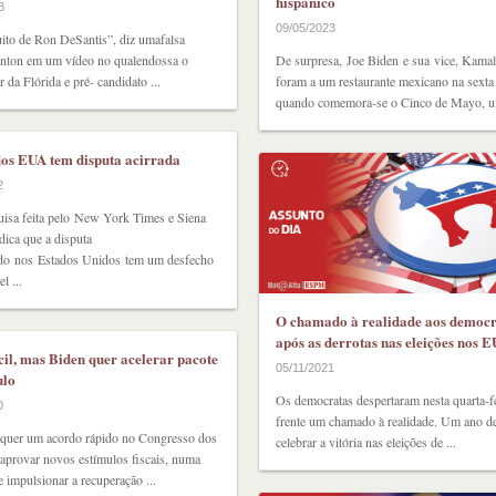
hispânico
3
09/05/2023
ito de Ron DeSantis”, diz umafalsa
inton em um vídeo no qualendossa o
De surpresa, Joe Biden e sua vice, Kamal
 da Flórida e pré- candidato ...
foram a um restaurante mexicano na sexta 
quando comemora-se o Cinco de Mayo, um
os EUA tem disputa acirrada
2
isa feita pelo New York Times e Siena
dica que a disputa
do nos Estados Unidos tem um desfecho
l ...
O chamado à realidade aos democr
após as derrotas nas eleições nos 
ícil, mas Biden quer acelerar pacote
05/11/2021
ulo
Os democratas despertaram nesta quarta-fe
0
frente um chamado à realidade. Um ano d
 quer um acordo rápido no Congresso dos
celebrar a vitória nas eleições de ...
aprovar novos estímulos fiscais, numa
de impulsionar a recuperação ...