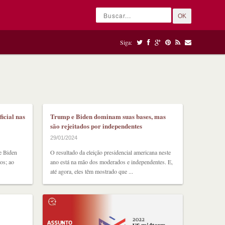
OK
Siga:
icial nas
Trump e Biden dominam suas bases, mas
são rejeitados por independentes
29/01/2024
e Biden
O resultado da eleição presidencial americana neste
os; ao
ano está na mão dos moderados e independentes. E,
até agora, eles têm mostrado que ...