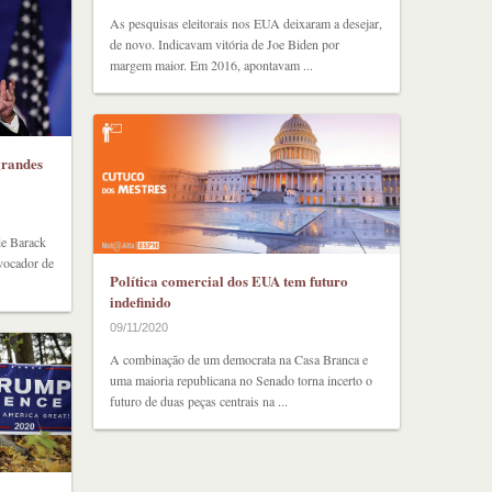
As pesquisas eleitorais nos EUA deixaram a desejar,
de novo. Indicavam vitória de Joe Biden por
margem maior. Em 2016, apontavam ...
grandes
 de Barack
vocador de
Política comercial dos EUA tem futuro
indefinido
09/11/2020
A combinação de um democrata na Casa Branca e
uma maioria republicana no Senado torna incerto o
futuro de duas peças centrais na ...