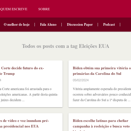
QUEM ESCREVE
SOBRE
O melhor de hoje
Fala Aluno
Discussion Paper
Podcast
Todos os posts com a tag Eleições EUA
Corte decide futuro do ex-
Biden obtém sua primeira vitória of
te Trump
primárias da Carolina do Sul
4
05/02/2024
Corte americana foi arrastada para o
Vitória amplamente esperada do president
 eleições americanas. A partir desta quinta-
ocorreu sobre adversários pouco conhecid
s juízes decidem ...
fazer da Carolina do Sul a 1ª disputa de ...
s de vídeo e voz inundam pré-
Biden escolhe latinas para chefiar
a presidencial nos EUA
campanha à reeleição e busca voto