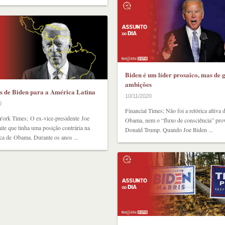
Biden é um líder prosaico, mas de 
ambições
s de Biden para a América Latina
10/11/2020
0
Financial Times; Não foi a retórica altiva
ork Times; O ex-vice-presidente Joe
Obama, nem o “fluxo de consciência” pro
te que tinha uma posição contrária na
Donald Trump. Quando Joe Biden ...
ca de Obama. Durante os anos ...