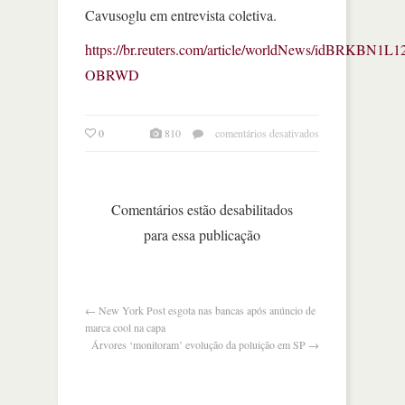
Cavusoglu em entrevista coletiva.
https://br.reuters.com/article/worldNews/idBRKBN1L
OBRWD
em
0
810
comentários desativados
turquia
não
deseja
ter
Comentários estão desabilitados
problemas
para essa publicação
com
os
eua,
diz
ministro
←
New York Post esgota nas bancas após anúncio de
das
marca cool na capa
relações
Árvores ‘monitoram’ evolução da poluição em SP
→
exteriores