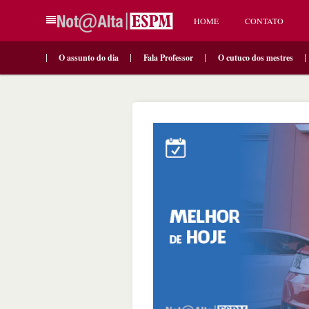
HOME
CONTATO
O assunto do dia
Fala Professor
O cutuco dos mestres