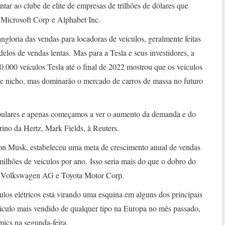
ntar ao clube de elite de empresas de trilhões de dólares que
 Microsoft Corp e Alphabet Inc.
gloria das vendas para locadoras de veículos, geralmente feitas
los de vendas lentas. Mas para a Tesla e seus investidores, a
.000 veículos Tesla até o final de 2022 mostrou que os veículos
de nicho, mas dominarão o mercado de carros de massa no futuro
opulares e apenas começamos a ver o aumento da demanda e do
rino da Hertz, Mark Fields, à Reuters.
lon Musk, estabeleceu uma meta de crescimento anual de vendas
lhões de veículos por ano. Isso seria mais do que o dobro do
as Volkswagen AG e Toyota Motor Corp.
os elétricos está virando uma esquina em alguns dos principais
ículo mais vendido de qualquer tipo na Europa no mês passado,
ics na segunda-feira.