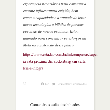
experiência necessários para construir a
enorme infraestrutura exigida, bem
como a capacidade e a vontade de levar
novas tecnologias a bilhões de pessoas
por meio de nossos produtos. Estou
animado para concentrar os esforços da
Meta na construção desse futuro.
https://www.estadao.com.br/link/empresas/super-
ia-esta-proxima-diz-zuckerberg-em-carta-
leia-a-integra
em
0
446
comentários desativados
‘super
ia
está
próxima’,
Comentários estão desabilitados
diz