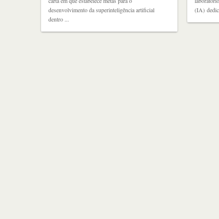
carta em que estabelece metas para o
laboratório
desenvolvimento da superinteligência artificial
(IA) dedic
dentro ...