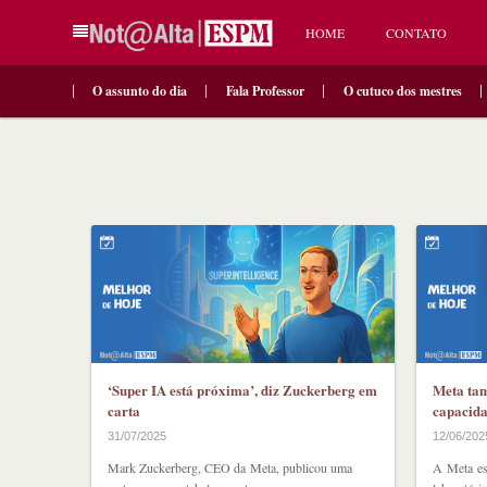
HOME
CONTATO
O assunto do dia
Fala Professor
O cutuco dos mestres
‘Super IA está próxima’, diz Zuckerberg em
Meta tam
carta
capacid
31/07/2025
12/06/202
Mark Zuckerberg, CEO da Meta, publicou uma
A Meta es