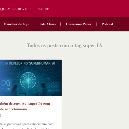
QUEM ESCREVE
SOBRE
O melhor de hoje
Fala Aluno
Discussion Paper
Podcast
Todos os posts com a tag super IA
bém desenvolve ‘super IA com
ade sobrehumana’
5
tá se preparando para anunciar um novo