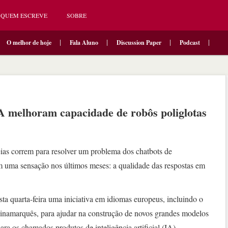
QUEM ESCREVE
SOBRE
O melhor de hoje
Fala Aluno
Discussion Paper
Podcast
IA melhoram capacidade de robôs poliglotas
eias correm para resolver um problema dos chatbots de
aram uma sensação nos últimos meses: a qualidade das respostas em
sta quarta-feira uma iniciativa em idiomas europeus, incluindo o
 dinamarquês, para ajudar na construção de novos grandes modelos
ra os chamados produtos de inteligência artificial (IA)