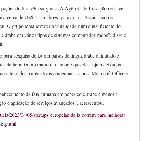
pações do tipo vêm surgindo. A Agência de Inovação de Israel
ses (cerca de US$ 2,1 milhões) para criar a Associação de
. O grupo tenta reverter a “qualidade ruim e insuficiente do
 e árabe em vários tipos de sistemas computadorizados”, disse o
Bin.
 para pesquisa de IA em países de língua árabe é limitado e
tes de hebraico no mundo, o temor é que eles sejam deixados
são integrados a aplicativos comerciais como o Microsoft Office e
onhecimento da fala humana em hebraico e árabe é menor e
zação e aplicação de serviços avançados”, acrescentou.
ticia/2023/04/05/startups-europeias-de-ia-correm-para-melhorar-
ts.ghtml