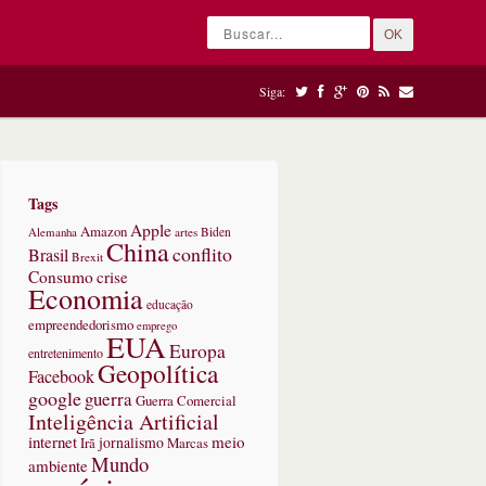
OK
Siga:
Tags
Apple
Amazon
Alemanha
artes
Biden
China
conflito
Brasil
Brexit
Consumo
crise
Economia
educação
empreendedorismo
emprego
EUA
Europa
entretenimento
Geopolítica
Facebook
google
guerra
Guerra Comercial
Inteligência Artificial
internet
meio
jornalismo
Marcas
Irã
Mundo
ambiente