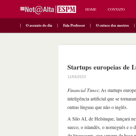
HOME
CONTATO
O assunto do dia
Fala Professor
O cutuco dos mestres
Startups europeias de 
11/04/2023
Financial Times
; As startups europ
inteligência artificial que se torn
outras línguas que não o inglês.
A Silo AI, de Helsinque, lançará ne
sueco, o islandês, o norueguês e o
de linguagem, que servem de base pa