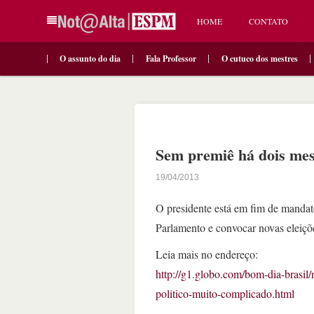
HOME
CONTATO
O assunto do dia
Fala Professor
O cutuco dos mestres
Sem premiê há dois meses
19/04/2013
O presidente está em fim de mandat
Parlamento e convocar novas eleiçõ
Leia mais no endereço:
http://g1.globo.com/bom-dia-brasil
politico-muito-complicado.html