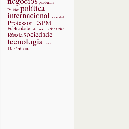
negócios
pandemia
política
Politica
internacional
Privacidade
Professor ESPM
iê
Publicidade
redes sociais
Reino Unido
sociedade
Rússia
s,
tecnologia
Trump
Ucrânia
UE