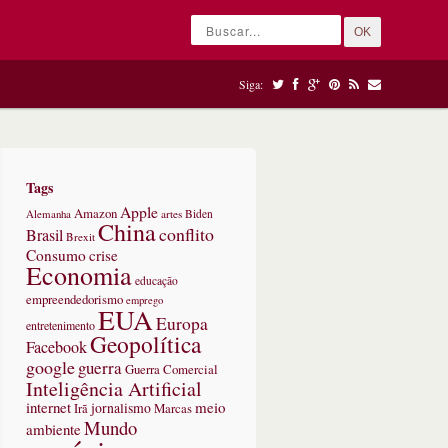
OK
Siga:
Tags
Apple
Amazon
Alemanha
artes
Biden
China
conflito
Brasil
Brexit
Consumo
crise
Economia
educação
empreendedorismo
emprego
EUA
Europa
entretenimento
Geopolítica
Facebook
google
guerra
Guerra Comercial
Inteligência Artificial
internet
meio
jornalismo
Marcas
Irã
Mundo
ambiente