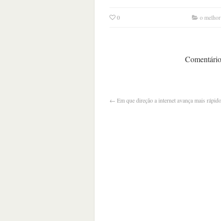
0
o melhor
Comentários
←
Em que direção a internet avança mais ráp