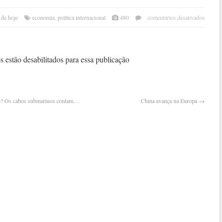
em
 de hoje
economia
,
política internacional
480
comentários desativados
sem
prem
há
dois
 estão desabilitados para essa publicação
mese
itália
vive
nova
ido? Os cabos submarinos contam…
China avança na Europa
→
crise