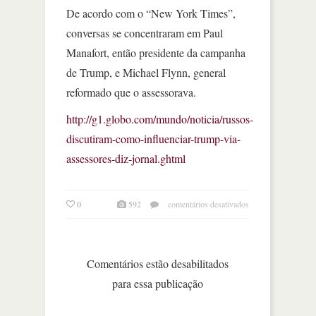
De acordo com o “New York Times”,
conversas se concentraram em Paul
Manafort, então presidente da campanha
de Trump, e Michael Flynn, general
reformado que o assessorava.
http://g1.globo.com/mundo/noticia/russos-
discutiram-como-influenciar-trump-via-
assessores-diz-jornal.ghtml
em
0
592
comentários desativados
russos
discutiram
como
influenciar
Comentários estão desabilitados
trump
para essa publicação
via
assessores