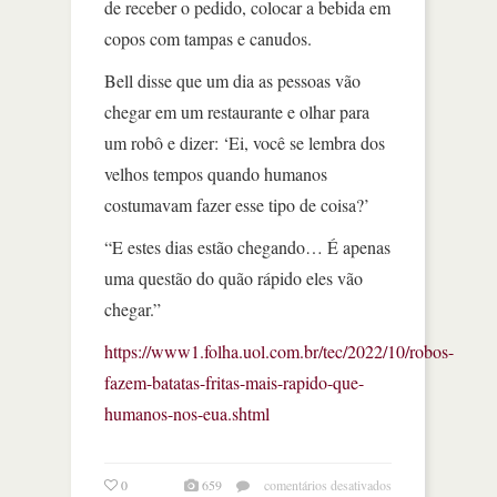
de receber o pedido, colocar a bebida em
copos com tampas e canudos.
Bell disse que um dia as pessoas vão
chegar em um restaurante e olhar para
um robô e dizer: ‘Ei, você se lembra dos
velhos tempos quando humanos
costumavam fazer esse tipo de coisa?’
“E estes dias estão chegando… É apenas
uma questão do quão rápido eles vão
chegar.”
https://www1.folha.uol.com.br/tec/2022/10/robos-
fazem-batatas-fritas-mais-rapido-que-
humanos-nos-eua.shtml
em
0
659
comentários desativados